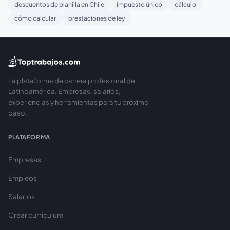
descuentos de planilla en Chile
impuesto único
cálculo
cómo calcular
prestaciones de ley
La plataforma de carrera profesional de
Latinoamérica. Empresas, salarios,
experiencias y herramientas para tu próximo
paso.
PLATAFORMA
Empresas
Empleos
Salarios
Crear currículum