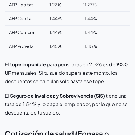
AFP Habitat
1.27%
11.27%
AFP Capital
1.44%
11.44%
AFP Cuprum
1.44%
11.44%
AFP ProVida
1.45%
11.45%
El
tope imponible
para pensiones en 2026 es de
90.0
UF
mensuales. Si tu sueldo supera este monto, los
descuentos se calculan solo hasta ese tope.
El
Seguro de Invalidez y Sobrevivencia (SIS)
tiene una
tasa de 1.54% y lo paga el empleador, por lo que no se
descuenta de tu sueldo.
Cotización de salud (Fonasa o