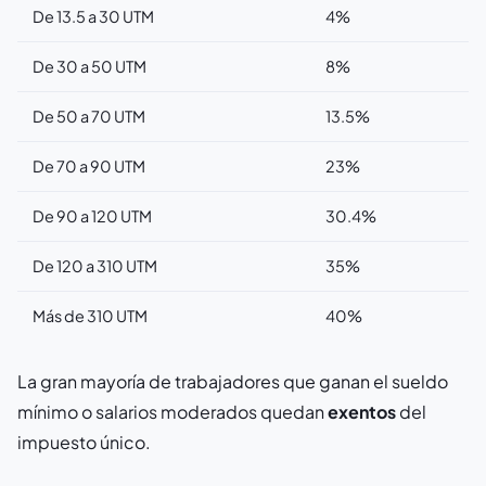
De 13.5 a 30 UTM
4%
De 30 a 50 UTM
8%
De 50 a 70 UTM
13.5%
De 70 a 90 UTM
23%
De 90 a 120 UTM
30.4%
De 120 a 310 UTM
35%
Más de 310 UTM
40%
La gran mayoría de trabajadores que ganan el sueldo
mínimo o salarios moderados quedan
exentos
del
impuesto único.