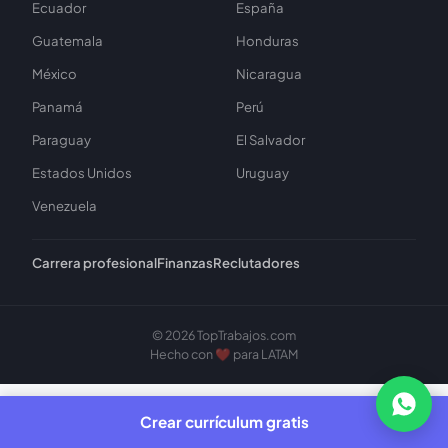
Ecuador
España
Guatemala
Honduras
México
Nicaragua
Panamá
Perú
Paraguay
El Salvador
Estados Unidos
Uruguay
Venezuela
Carrera profesional
Finanzas
Reclutadores
© 2026 TopTrabajos.com
Hecho con ❤️ para LATAM
Bu
Crear currículum gratis