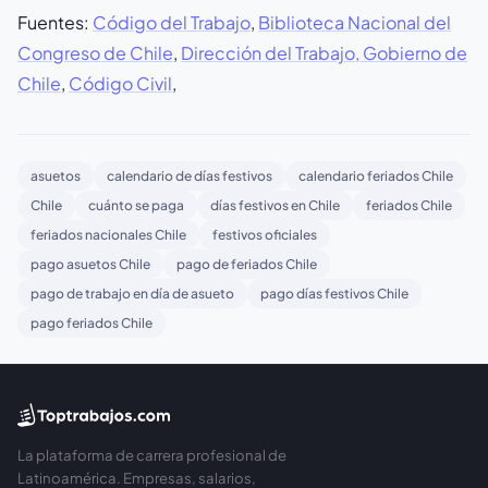
Fuentes:
Código del Trabajo
,
Biblioteca Nacional del
Congreso de Chile
,
Dirección del Trabajo, Gobierno de
Chile
,
Código Civil
,
asuetos
calendario de días festivos
calendario feriados Chile
Chile
cuánto se paga
días festivos en Chile
feriados Chile
feriados nacionales Chile
festivos oficiales
pago asuetos Chile
pago de feriados Chile
pago de trabajo en día de asueto
pago días festivos Chile
pago feriados Chile
La plataforma de carrera profesional de
Latinoamérica. Empresas, salarios,