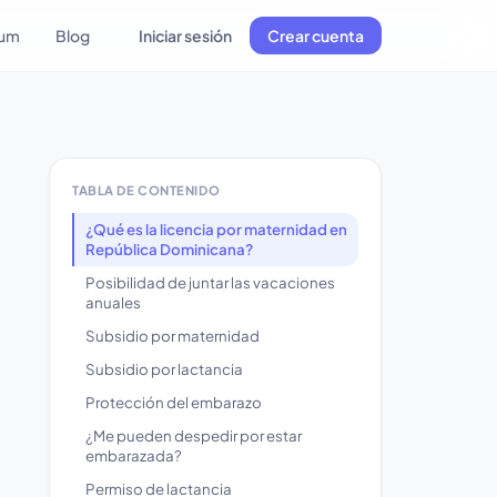
lum
Blog
Iniciar sesión
Crear cuenta
TABLA DE CONTENIDO
¿Qué es la licencia por maternidad en
República Dominicana?
Posibilidad de juntar las vacaciones
anuales
Subsidio por maternidad
Subsidio por lactancia
Protección del embarazo
¿Me pueden despedir por estar
embarazada?
Permiso de lactancia