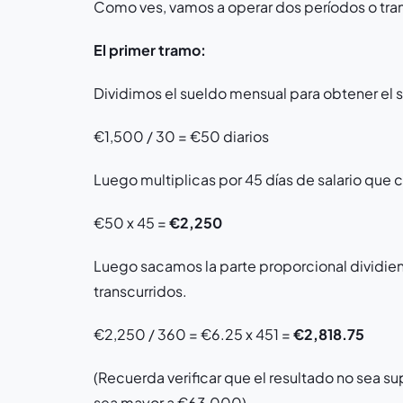
Como ves, vamos a operar dos períodos o tra
El primer tramo:
Dividimos el sueldo mensual para obtener el sa
€1,500 / 30 = €50 diarios
Luego multiplicas por 45 días de salario que
€50 x 45 =
€2,250
Luego sacamos la parte proporcional dividien
transcurridos.
€2,250 / 360 = €6.25 x 451 =
€2,818.75
(Recuerda verificar que el resultado no sea s
sea mayor a €63,000).