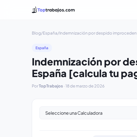
Blog
/
España
/
Indemnización por despido improcedent
España
Indemnización por d
España [calcula tu pa
Por
TopTrabajos
·
18 de marzo de 2026