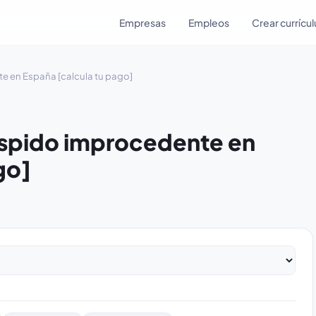
Empresas
Empleos
Crear currícu
e en España [calcula tu pago]
espido improcedente en
go]