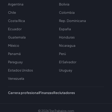
Argentina
Bolivia
Chile
Colombia
Costa Rica
Rep. Dominicana
Ecuador
España
Guatemala
Honduras
México
Nicaragua
Panamá
Perú
Paraguay
El Salvador
Estados Unidos
Uruguay
Venezuela
Carrera profesional
Finanzas
Reclutadores
© 2026 TopTrabajos.com