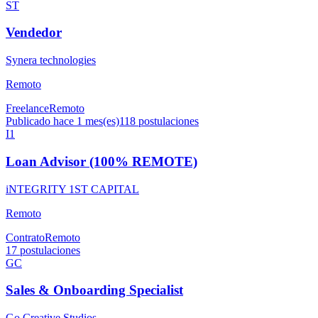
ST
Vendedor
Synera technologies
Remoto
Freelance
Remoto
Publicado hace 1 mes(es)
118
postulaciones
I1
Loan Advisor (100% REMOTE)
iNTEGRITY 1ST CAPITAL
Remoto
Contrato
Remoto
17
postulaciones
GC
Sales & Onboarding Specialist
Go Creative Studios