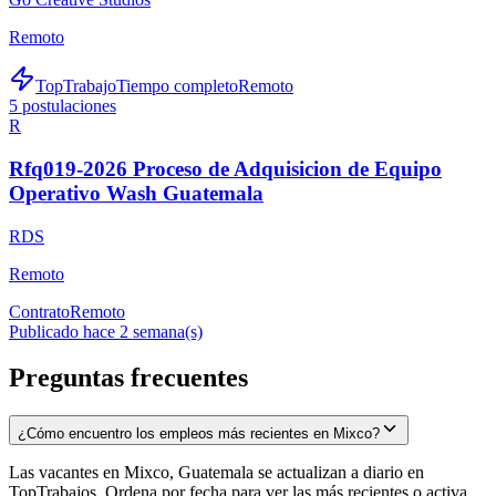
Remoto
TopTrabajo
Tiempo completo
Remoto
5
postulaciones
R
Rfq019-2026 Proceso de Adquisicion de Equipo
Operativo Wash Guatemala
RDS
Remoto
Contrato
Remoto
Publicado hace 2 semana(s)
Preguntas frecuentes
¿Cómo encuentro los empleos más recientes en Mixco?
Las vacantes en Mixco, Guatemala se actualizan a diario en
TopTrabajos. Ordena por fecha para ver las más recientes o activa