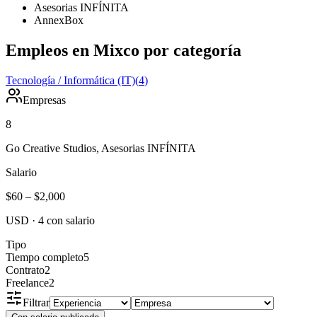
Asesorias INFÍNITA
AnnexBox
Empleos en Mixco por categoría
Tecnología / Informática (IT)
(
4
)
Empresas
8
Go Creative Studios, Asesorias INFÍNITA
Salario
$60
–
$2,000
USD
·
4
con salario
Tipo
Tiempo completo
5
Contrato
2
Freelance
2
Filtrar