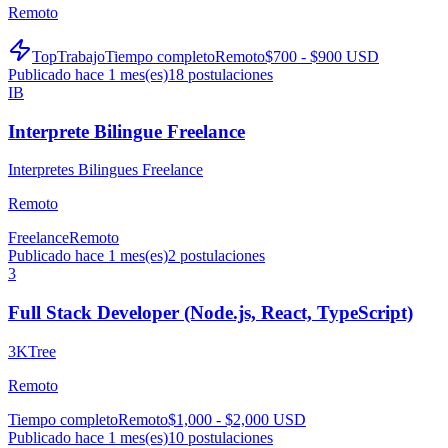
Remoto
TopTrabajo
Tiempo completo
Remoto
$700 - $900 USD
Publicado hace 1 mes(es)
18
postulaciones
IB
Interprete Bilingue Freelance
Interpretes Bilingues Freelance
Remoto
Freelance
Remoto
Publicado hace 1 mes(es)
2
postulaciones
3
Full Stack Developer (Node.js, React, TypeScript)
3KTree
Remoto
Tiempo completo
Remoto
$1,000 - $2,000 USD
Publicado hace 1 mes(es)
10
postulaciones