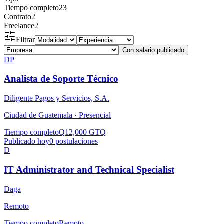
Tiempo completo
23
Contrato
2
Freelance
2
Filtrar
Con salario publicado
DP
Analista de Soporte Técnico
Diligente Pagos y Servicios, S.A.
Ciudad de Guatemala ·
Presencial
Tiempo completo
Q12,000 GTQ
Publicado hoy
0
postulaciones
D
IT Administrator and Technical Specialist
Daga
Remoto
Tiempo completo
Remoto