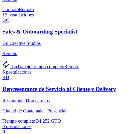
Contrato
Remoto
17
postulaciones
GC
Sales & Onboarding Specialist
Go Creative Studios
Remoto
TopTrabajo
Tiempo completo
Remoto
6
postulaciones
RD
Representante de Servicio al Cliente y Delivery
Restaurante Don carnitas
Ciudad de Guatemala ·
Presencial
Tiempo completo
Q4,252 GTQ
0
postulaciones
R