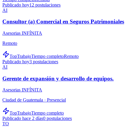
Publicado hoy
12
postulaciones
AI
Consultor (a) Comercial en Seguros Patrimoniales
Asesorias INFÍNITA
Remoto
TopTrabajo
Tiempo completo
Remoto
Publicado hoy
3
postulaciones
AI
Gerente de expansión y desarrollo de equipos.
Asesorias INFÍNITA
Ciudad de Guatemala ·
Presencial
TopTrabajo
Tiempo completo
Publicado hace 2 días
0
postulaciones
TO