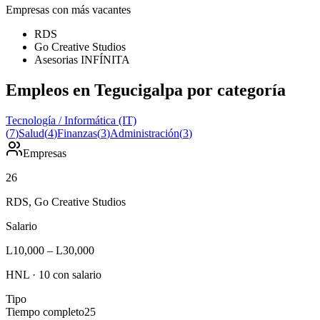
Empresas con más vacantes
RDS
Go Creative Studios
Asesorias INFÍNITA
Empleos en Tegucigalpa por categoría
Tecnología / Informática (IT)
(
7
)
Salud
(
4
)
Finanzas
(
3
)
Administración
(
3
)
Empresas
26
RDS, Go Creative Studios
Salario
L10,000
–
L30,000
HNL
·
10
con salario
Tipo
Tiempo completo
25