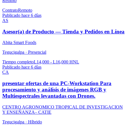
Remoto
Contrato
Remoto
Publicado hace 6 días
AS
Asesor(a) de Producto — Tienda y Pedidos en Línea
Abita Smart Foods
Tegucigalpa ·
Presencial
Tiempo completo
L14,000 - L16,000 HNL
Publicado hace 6 días
CA
presentar ofertas de una PC-Workstation Para
procesamiento y análisis de imágenes RGB y
Multiespectrales levantadas con Drones.
CENTRO AGRONOMICO TROPICAL DE INVESTIGACION
Y ENSEÑANZA– CATIE
Tegucigalpa ·
Híbrido