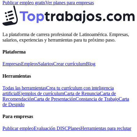
Publicar empleo gratis
Ver planes para empresas
La plataforma de carrera profesional de Latinoamérica. Empresas,
salarios, experiencias y herramientas para tu próximo paso.
Plataforma
Empresas
Empleos
Salarios
Crear currículum
Blog
Herramientas
Todas las herramientas
Crea tu currículum con inteligencia
artificial
Ejemplos de currículum
Carta de Renuncia
Carta de
Recomendación
Carta de Presentación
Constancia de Trabajo
Carta
de Despido
Para empresas
Publicar empleo
Evaluación DISC
Planes
Herramientas para reclutar