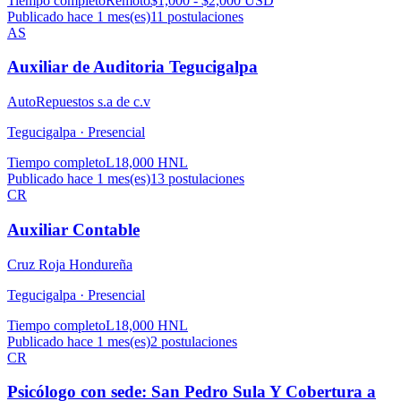
Tiempo completo
Remoto
$1,000 - $2,000 USD
Publicado hace 1 mes(es)
11
postulaciones
AS
Auxiliar de Auditoria Tegucigalpa
AutoRepuestos s.a de c.v
Tegucigalpa ·
Presencial
Tiempo completo
L18,000 HNL
Publicado hace 1 mes(es)
13
postulaciones
CR
Auxiliar Contable
Cruz Roja Hondureña
Tegucigalpa ·
Presencial
Tiempo completo
L18,000 HNL
Publicado hace 1 mes(es)
2
postulaciones
CR
Psicólogo con sede: San Pedro Sula Y Cobertura a