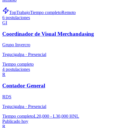
TopTrabajo
Tiempo completo
Remoto
6
postulaciones
GI
Coordinador de Visual Merchandasing
Grupo Invercro
Tegucigalpa ·
Presencial
Tiempo completo
4
postulaciones
R
Contador General
RDS
Tegucigalpa ·
Presencial
Tiempo completo
L20,000 - L30,000 HNL
Publicado hoy
R