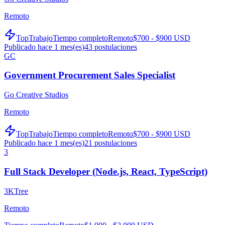
Remoto
TopTrabajo
Tiempo completo
Remoto
$700 - $900 USD
Publicado hace 1 mes(es)
43
postulaciones
GC
Government Procurement Sales Specialist
Go Creative Studios
Remoto
TopTrabajo
Tiempo completo
Remoto
$700 - $900 USD
Publicado hace 1 mes(es)
21
postulaciones
3
Full Stack Developer (Node.js, React, TypeScript)
3KTree
Remoto