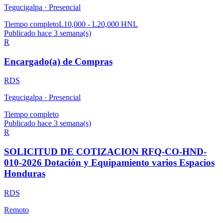
Tegucigalpa ·
Presencial
Tiempo completo
L10,000 - L20,000 HNL
Publicado hace 3 semana(s)
R
Encargado(a) de Compras
RDS
Tegucigalpa ·
Presencial
Tiempo completo
Publicado hace 3 semana(s)
R
SOLICITUD DE COTIZACION RFQ-CO-HND-
010-2026 Dotación y Equipamiento varios Espacios
Honduras
RDS
Remoto