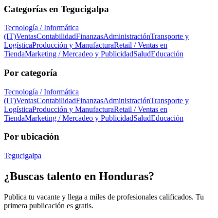
Categorías en
Tegucigalpa
Tecnología / Informática
(IT)
Ventas
Contabilidad
Finanzas
Administración
Transporte y
Logística
Producción y Manufactura
Retail / Ventas en
Tienda
Marketing / Mercadeo y Publicidad
Salud
Educación
Por categoría
Tecnología / Informática
(IT)
Ventas
Contabilidad
Finanzas
Administración
Transporte y
Logística
Producción y Manufactura
Retail / Ventas en
Tienda
Marketing / Mercadeo y Publicidad
Salud
Educación
Por ubicación
Tegucigalpa
¿Buscas talento en
Honduras
?
Publica tu vacante y llega a miles de profesionales calificados. Tu
primera publicación es gratis.