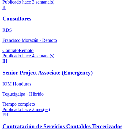
Publicado hace 3 semana(s)
R
Consultores
RDS
Francisco Morazán ·
Remoto
Contrato
Remoto
Publicado hace 4 semana(s)
IH
Senior Project Associate (Emergency)
IOM Honduras
Tegucigalpa ·
Híbrido
Tiempo completo
Publicado hace 2 mes(es)
FH
Contratación de Servicios Contables Tercerizados