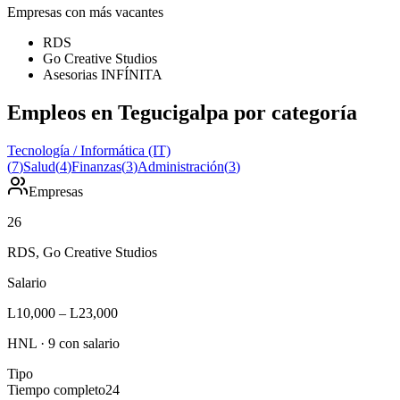
Empresas con más vacantes
RDS
Go Creative Studios
Asesorias INFÍNITA
Empleos en Tegucigalpa por categoría
Tecnología / Informática (IT)
(
7
)
Salud
(
4
)
Finanzas
(
3
)
Administración
(
3
)
Empresas
26
RDS, Go Creative Studios
Salario
L10,000
–
L23,000
HNL
·
9
con salario
Tipo
Tiempo completo
24