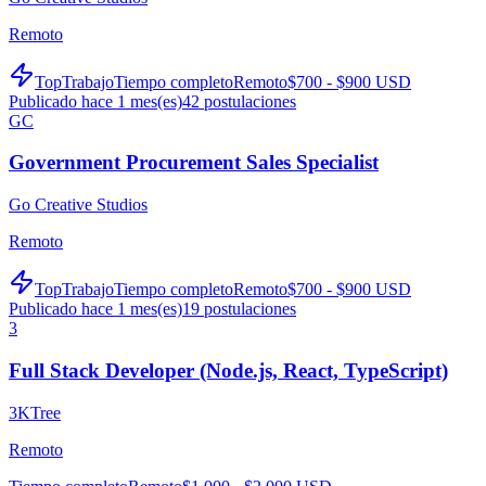
Remoto
TopTrabajo
Tiempo completo
Remoto
$700 - $900 USD
Publicado hace 1 mes(es)
42
postulaciones
GC
Government Procurement Sales Specialist
Go Creative Studios
Remoto
TopTrabajo
Tiempo completo
Remoto
$700 - $900 USD
Publicado hace 1 mes(es)
19
postulaciones
3
Full Stack Developer (Node.js, React, TypeScript)
3KTree
Remoto