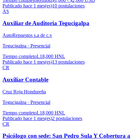
Tiempo completo
Remoto
$1,000 - $2,000 USD
Publicado hace 1 mes(es)
10
postulaciones
AS
Auxiliar de Auditoria Tegucigalpa
AutoRepuestos s.a de c.v
Tegucigalpa ·
Presencial
Tiempo completo
L18,000 HNL
Publicado hace 1 mes(es)
13
postulaciones
CR
Auxiliar Contable
Cruz Roja Hondureña
Tegucigalpa ·
Presencial
Tiempo completo
L18,000 HNL
Publicado hace 1 mes(es)
2
postulaciones
CR
Psicólogo con sede: San Pedro Sula Y Cobertura a