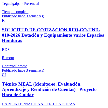
Tegucigalpa ·
Presencial
Tiempo completo
Publicado hace 3 semana(s)
R
SOLICITUD DE COTIZACION RFQ-CO-HND-
010-2026 Dotación y Equipamiento varios Espacios
Honduras
RDS
Remoto
Contrato
Remoto
Publicado hace 3 semana(s)
CI
Técnico MEAL (Monitoreo, Evaluación,
Aprendizaje y Rendición de Cuentas) - Proyecto
Hora de Cuidar
CARE INTERNACIONAL EN HONDURAS