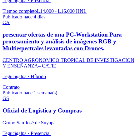
Tegucigalpa ·
Presencial
Tiempo completo
L14,000 - L16,000 HNL
Publicado hace 4 días
CA
presentar ofertas de una PC-Workstation Para
procesamiento y análisis de imágenes RGB y
Multiespectrales levantadas con Drones.
CENTRO AGRONOMICO TROPICAL DE INVESTIGACION
Y ENSEÑANZA– CATIE
Tegucigalpa ·
Híbrido
Contrato
Publicado hace 1 semana(s)
GS
Oficial de Logística y Compras
Grupo San José de Suyapa
Tegucigalpa ·
Presencial