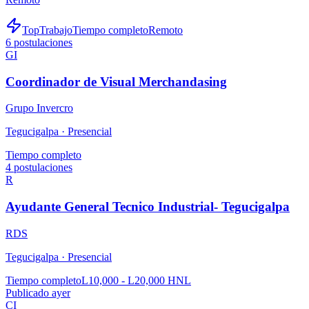
TopTrabajo
Tiempo completo
Remoto
6
postulaciones
GI
Coordinador de Visual Merchandasing
Grupo Invercro
Tegucigalpa ·
Presencial
Tiempo completo
4
postulaciones
R
Ayudante General Tecnico Industrial- Tegucigalpa
RDS
Tegucigalpa ·
Presencial
Tiempo completo
L10,000 - L20,000 HNL
Publicado ayer
CI