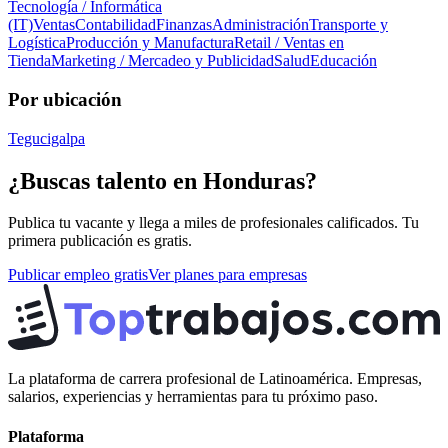
Tecnología / Informática
(IT)
Ventas
Contabilidad
Finanzas
Administración
Transporte y
Logística
Producción y Manufactura
Retail / Ventas en
Tienda
Marketing / Mercadeo y Publicidad
Salud
Educación
Por ubicación
Tegucigalpa
¿Buscas talento en
Honduras
?
Publica tu vacante y llega a miles de profesionales calificados. Tu
primera publicación es gratis.
Publicar empleo gratis
Ver planes para empresas
La plataforma de carrera profesional de Latinoamérica. Empresas,
salarios, experiencias y herramientas para tu próximo paso.
Plataforma