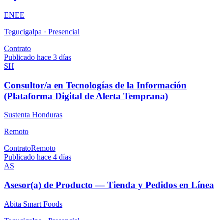
ENEE
Tegucigalpa ·
Presencial
Contrato
Publicado hace 3 días
SH
Consultor/a en Tecnologías de la Información
(Plataforma Digital de Alerta Temprana)
Sustenta Honduras
Remoto
Contrato
Remoto
Publicado hace 4 días
AS
Asesor(a) de Producto — Tienda y Pedidos en Línea
Abita Smart Foods