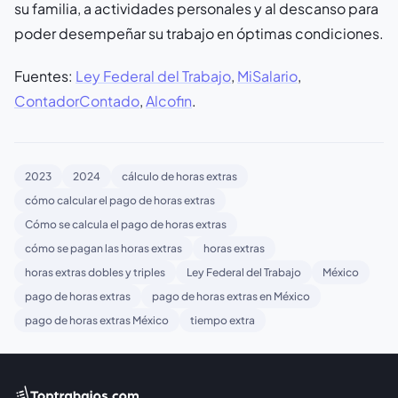
su familia, a actividades personales y al descanso para
poder desempeñar su trabajo en óptimas condiciones.
Fuentes:
Ley Federal del Trabajo
,
MiSalario
,
ContadorContado
,
Alcofin
.
2023
2024
cálculo de horas extras
cómo calcular el pago de horas extras
Cómo se calcula el pago de horas extras
cómo se pagan las horas extras
horas extras
horas extras dobles y triples
Ley Federal del Trabajo
México
pago de horas extras
pago de horas extras en México
pago de horas extras México
tiempo extra