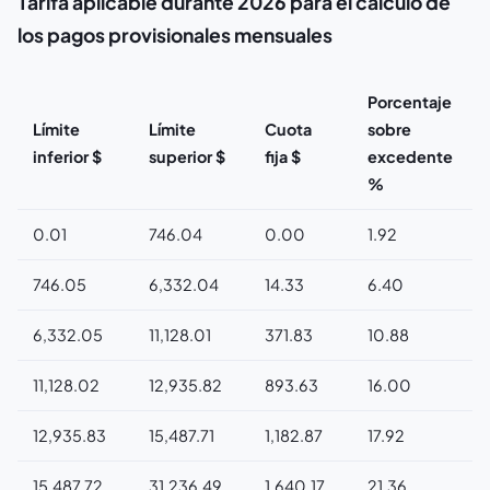
Tarifa aplicable durante 2026 para el cálculo de
los pagos provisionales mensuales
Porcentaje
Límite
Límite
Cuota
sobre
inferior $
superior $
fija $
excedente
%
0.01
746.04
0.00
1.92
746.05
6,332.04
14.33
6.40
6,332.05
11,128.01
371.83
10.88
11,128.02
12,935.82
893.63
16.00
12,935.83
15,487.71
1,182.87
17.92
15,487.72
31,236.49
1,640.17
21.36