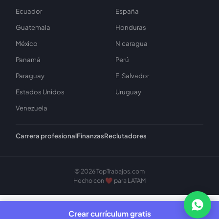
Ecuador
España
Guatemala
Honduras
México
Nicaragua
Panamá
Perú
Paraguay
El Salvador
Estados Unidos
Uruguay
Venezuela
Carrera profesional
Finanzas
Reclutadores
© 2026 TopTrabajos.com
Hecho con ❤️ para LATAM
Bu
Crear currículum gratis