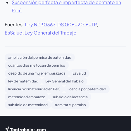
Suspensión perfecta e imperfecta de contrato en
Perú
Fuentes:
Ley N° 30367
,
DS 006-2016-TR
,
EsSalud
,
Ley General del Trabajo
ampliación del permiso de paternidad
cuántos días me tocan de permiso
despido de una mujer embarazada
EsSalud
ley de maternidad
Ley General del Trabajo
licencia por maternidad en Perú
licencia por paternidad
maternidad embarazo
subsidio de lactancia
subsidio de maternidad
tramitar el permiso