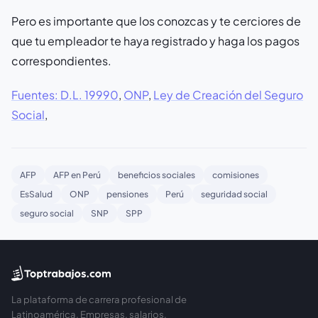
Pero es importante que los conozcas y te cerciores de
que tu empleador te haya registrado y haga los pagos
correspondientes.
Fuentes: D.L. 19990
,
ONP
,
Ley de Creación del Seguro
Social
,
AFP
AFP en Perú
beneficios sociales
comisiones
EsSalud
ONP
pensiones
Perú
seguridad social
seguro social
SNP
SPP
La plataforma de carrera profesional de
Latinoamérica. Empresas, salarios,