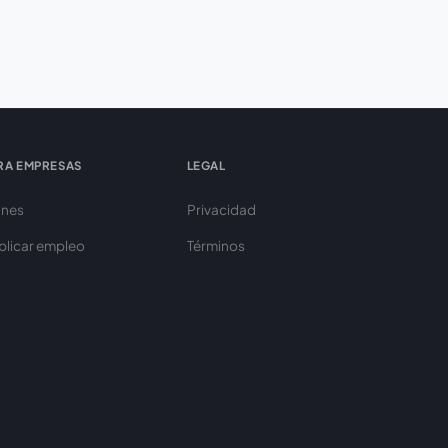
RA EMPRESAS
LEGAL
anes
Privacidad
blicar empleo
Términos