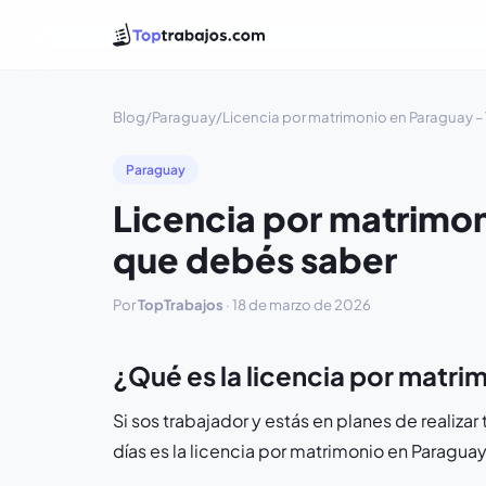
Blog
/
Paraguay
/
Licencia por matrimonio en Paraguay –
Paraguay
Licencia por matrimon
que debés saber
Por
TopTrabajos
·
18 de marzo de 2026
¿Qué es la licencia por matri
Si sos trabajador y estás en planes de realiz
días es la licencia por matrimonio en Paraguay