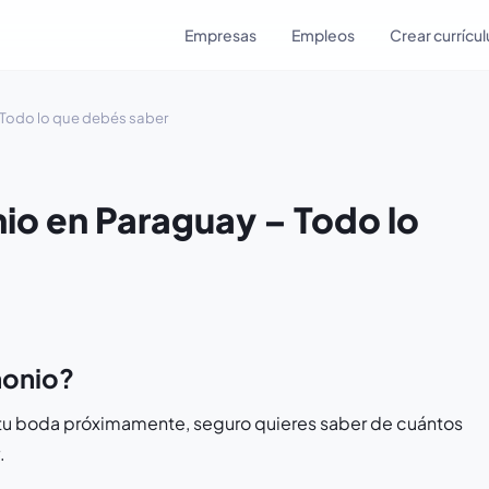
Empresas
Empleos
Crear currícu
 Todo lo que debés saber
io en Paraguay – Todo lo
monio?
ar tu boda próximamente, seguro quieres saber de cuántos
.