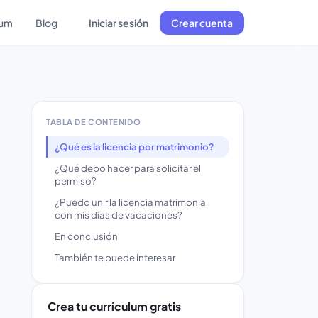
lum
Blog
Iniciar sesión
Crear cuenta
TABLA DE CONTENIDO
¿Qué es la licencia por matrimonio?
¿Qué debo hacer para solicitar el
permiso?
¿Puedo unir la licencia matrimonial
con mis días de vacaciones?
En conclusión
También te puede interesar
Crea tu currículum gratis