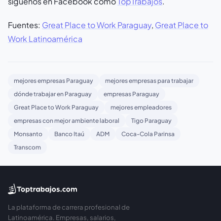
síguenos en Facebook como
TopTrabajos
.
Fuentes:
Great Place to Work Paraguay
,
Great Place to
Work Latinoamérica
mejores empresas Paraguay
mejores empresas para trabajar
dónde trabajar en Paraguay
empresas Paraguay
Great Place to Work Paraguay
mejores empleadores
empresas con mejor ambiente laboral
Tigo Paraguay
Monsanto
Banco Itaú
ADM
Coca-Cola Parinsa
Transcom
La plataforma de carrera profesional de
Latinoamérica. Empresas, salarios,