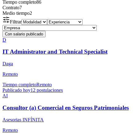
Tiempo completo
86
Contrato
7
Medio tiempo
2
Filtrar
Con salario publicado
D
IT Administrator and Technical Specialist
Daga
Remoto
Tiempo completo
Remoto
Publicado hoy
12
postulaciones
AI
Consultor (a) Comercial en Seguros Patrimoniales
Asesorias INFÍNITA
Remoto