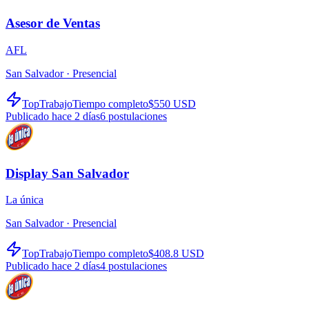
Asesor de Ventas
AFL
San Salvador ·
Presencial
TopTrabajo
Tiempo completo
$550 USD
Publicado hace 2 días
6
postulaciones
Display San Salvador
La única
San Salvador ·
Presencial
TopTrabajo
Tiempo completo
$408.8 USD
Publicado hace 2 días
4
postulaciones