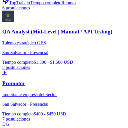
TopTrabajo
Tiempo completo
Remoto
6
postulaciones
QA Analyst (Mid-Level | Manual / API Testing)
Talento estratégico GES
San Salvador ·
Presencial
Tiempo completo
$1,300 - $1,500 USD
5
postulaciones
IE
Promotor
Importante empresa del Sector
San Salvador ·
Presencial
Tiempo completo
$400 - $450 USD
7
postulaciones
DG