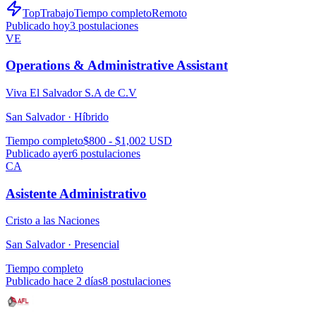
TopTrabajo
Tiempo completo
Remoto
Publicado hoy
3
postulaciones
VE
Operations & Administrative Assistant
Viva El Salvador S.A de C.V
San Salvador ·
Híbrido
Tiempo completo
$800 - $1,002 USD
Publicado ayer
6
postulaciones
CA
Asistente Administrativo
Cristo a las Naciones
San Salvador ·
Presencial
Tiempo completo
Publicado hace 2 días
8
postulaciones