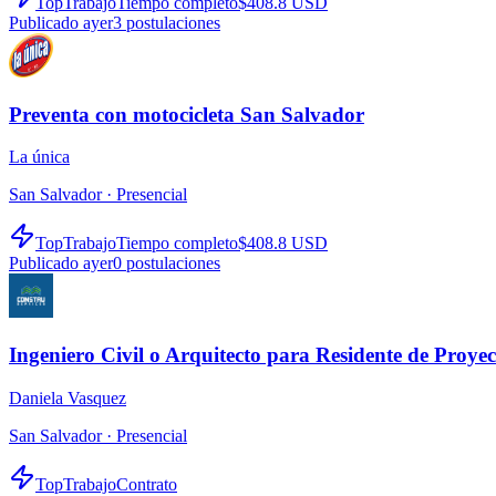
TopTrabajo
Tiempo completo
$408.8 USD
Publicado ayer
3
postulaciones
Preventa con motocicleta San Salvador
La única
San Salvador ·
Presencial
TopTrabajo
Tiempo completo
$408.8 USD
Publicado ayer
0
postulaciones
Ingeniero Civil o Arquitecto para Residente de Proyec
Daniela Vasquez
San Salvador ·
Presencial
TopTrabajo
Contrato