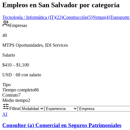
Empleos en San Salvador por categoría
Tecnología / Informática (IT)
(
23
)
Construcción
(
5
)
Ventas
(
4
)
Transporte
Empresas
40
MTPS Oportunidades, IDI Services
Salario
$410
–
$1,100
USD
·
68
con salario
Tipo
Tiempo completo
86
Contrato
7
Medio tiempo
2
Filtrar
AI
Consultor (a) Comercial en Seguros Patrimoniales