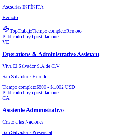
Asesorias INFÍNITA
Remoto
TopTrabajo
Tiempo completo
Remoto
Publicado hoy
0
postulaciones
VE
Operations & Administrative Assistant
Viva El Salvador S.A de C.V
San Salvador ·
Híbrido
Tiempo completo
$800 - $1,002 USD
Publicado hoy
6
postulaciones
CA
Asistente Administrativo
Cristo a las Naciones
San Salvador ·
Presencial