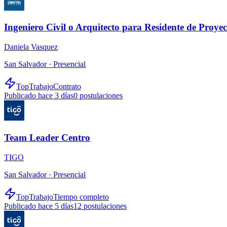
Ingeniero Civil o Arquitecto para Residente de Proyec
Daniela Vasquez
San Salvador ·
Presencial
TopTrabajo
Contrato
Publicado hace 3 días
0
postulaciones
Team Leader Centro
TIGO
San Salvador ·
Presencial
TopTrabajo
Tiempo completo
Publicado hace 5 días
12
postulaciones