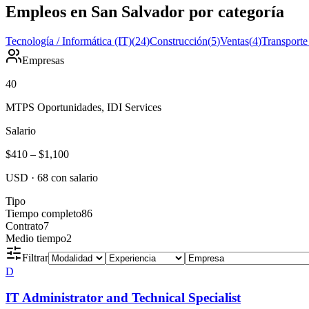
Empleos en San Salvador por categoría
Tecnología / Informática (IT)
(
24
)
Construcción
(
5
)
Ventas
(
4
)
Transporte
Empresas
40
MTPS Oportunidades, IDI Services
Salario
$410
–
$1,100
USD
·
68
con salario
Tipo
Tiempo completo
86
Contrato
7
Medio tiempo
2
Filtrar
D
IT Administrator and Technical Specialist