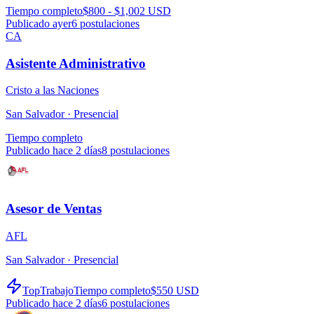
Tiempo completo
$800 - $1,002 USD
Publicado ayer
6
postulaciones
CA
Asistente Administrativo
Cristo a las Naciones
San Salvador ·
Presencial
Tiempo completo
Publicado hace 2 días
8
postulaciones
Asesor de Ventas
AFL
San Salvador ·
Presencial
TopTrabajo
Tiempo completo
$550 USD
Publicado hace 2 días
6
postulaciones