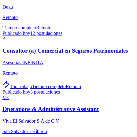
Daga
Remoto
Tiempo completo
Remoto
Publicado hoy
12
postulaciones
AI
Consultor (a) Comercial en Seguros Patrimoniales
Asesorias INFÍNITA
Remoto
TopTrabajo
Tiempo completo
Remoto
Publicado hoy
3
postulaciones
VE
Operations & Administrative Assistant
Viva El Salvador S.A de C.V
San Salvador ·
Híbrido