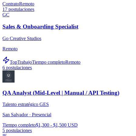
Contrato
Remoto
17
postulaciones
GC
Sales & Onboarding Specialist
Go Creative Studios
Remoto
TopTrabajo
Tiempo completo
Remoto
6
postulaciones
QA Analyst (Mid-Level | Manual / API Testing)
Talento estratégico GES
San Salvador ·
Presencial
Tiempo completo
$1,300 - $1,500 USD
5
postulaciones
IE