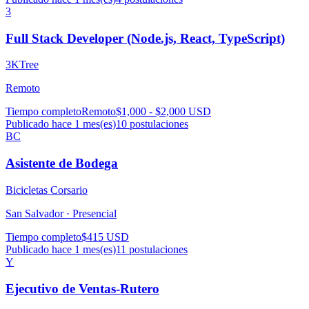
3
Full Stack Developer (Node.js, React, TypeScript)
3KTree
Remoto
Tiempo completo
Remoto
$1,000 - $2,000 USD
Publicado hace 1 mes(es)
10
postulaciones
BC
Asistente de Bodega
Bicicletas Corsario
San Salvador ·
Presencial
Tiempo completo
$415 USD
Publicado hace 1 mes(es)
11
postulaciones
Y
Ejecutivo de Ventas-Rutero