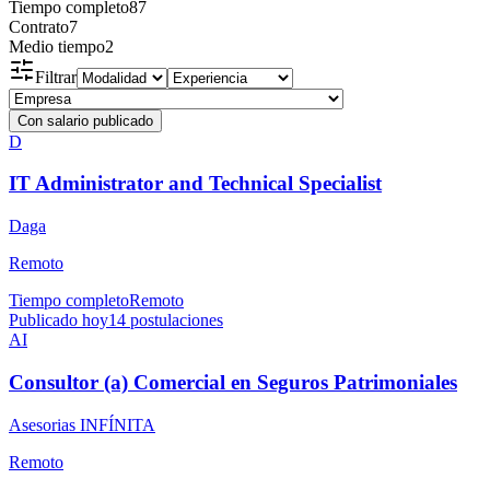
Tiempo completo
87
Contrato
7
Medio tiempo
2
Filtrar
Con salario publicado
D
IT Administrator and Technical Specialist
Daga
Remoto
Tiempo completo
Remoto
Publicado hoy
14
postulaciones
AI
Consultor (a) Comercial en Seguros Patrimoniales
Asesorias INFÍNITA
Remoto