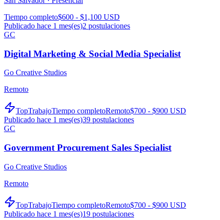
San Salvador ·
Presencial
Tiempo completo
$600 - $1,100 USD
Publicado hace 1 mes(es)
2
postulaciones
GC
Digital Marketing & Social Media Specialist
Go Creative Studios
Remoto
TopTrabajo
Tiempo completo
Remoto
$700 - $900 USD
Publicado hace 1 mes(es)
39
postulaciones
GC
Government Procurement Sales Specialist
Go Creative Studios
Remoto
TopTrabajo
Tiempo completo
Remoto
$700 - $900 USD
Publicado hace 1 mes(es)
19
postulaciones