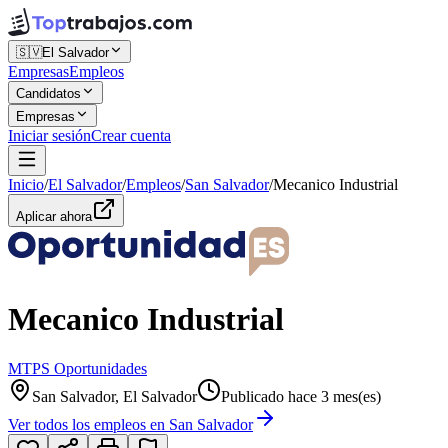
🇸🇻
El Salvador
Empresas
Empleos
Candidatos
Empresas
Iniciar sesión
Crear cuenta
Inicio
/
El Salvador
/
Empleos
/
San Salvador
/
Mecanico Industrial
Aplicar ahora
Mecanico Industrial
MTPS Oportunidades
San Salvador, El Salvador
Publicado hace 3 mes(es)
Ver todos los empleos en
San Salvador