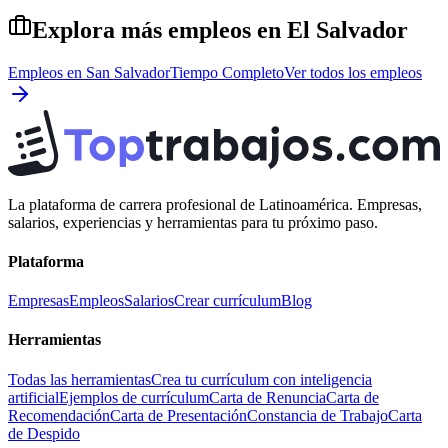
Explora más empleos en
El Salvador
Empleos en
San Salvador
Tiempo Completo
Ver todos los empleos
La plataforma de carrera profesional de Latinoamérica. Empresas,
salarios, experiencias y herramientas para tu próximo paso.
Plataforma
Empresas
Empleos
Salarios
Crear currículum
Blog
Herramientas
Todas las herramientas
Crea tu currículum con inteligencia
artificial
Ejemplos de currículum
Carta de Renuncia
Carta de
Recomendación
Carta de Presentación
Constancia de Trabajo
Carta
de Despido