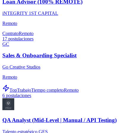
Loan Advisor (100% REMOTE)
iNTEGRITY 1ST CAPITAL
Remoto
Contrato
Remoto
17
postulaciones
GC
Sales & Onboarding Specialist
Go Creative Studios
Remoto
TopTrabajo
Tiempo completo
Remoto
6
postulaciones
QA Analyst (Mid-Level | Manual / API Testing)
Talento estratégico GES