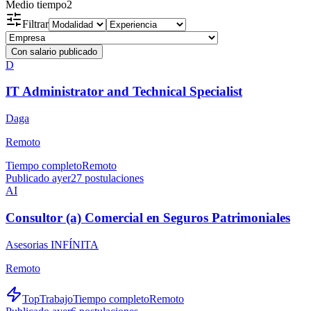
Medio tiempo
2
Filtrar
Con salario publicado
D
IT Administrator and Technical Specialist
Daga
Remoto
Tiempo completo
Remoto
Publicado ayer
27
postulaciones
AI
Consultor (a) Comercial en Seguros Patrimoniales
Asesorias INFÍNITA
Remoto
TopTrabajo
Tiempo completo
Remoto