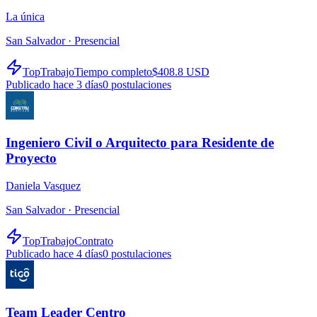
La única
San Salvador ·
Presencial
TopTrabajo
Tiempo completo
$408.8 USD
Publicado hace 3 días
0
postulaciones
Ingeniero Civil o Arquitecto para Residente de
Proyecto
Daniela Vasquez
San Salvador ·
Presencial
TopTrabajo
Contrato
Publicado hace 4 días
0
postulaciones
Team Leader Centro