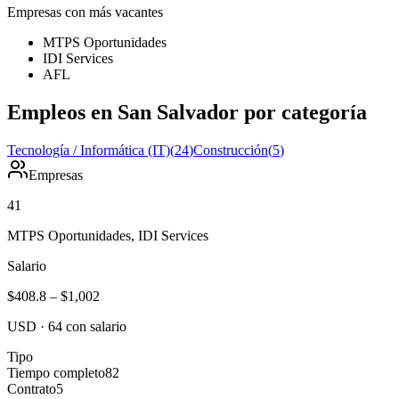
Empresas con más vacantes
MTPS Oportunidades
IDI Services
AFL
Empleos en San Salvador por categoría
Tecnología / Informática (IT)
(
24
)
Construcción
(
5
)
Empresas
41
MTPS Oportunidades, IDI Services
Salario
$408.8
–
$1,002
USD
·
64
con salario
Tipo
Tiempo completo
82
Contrato
5