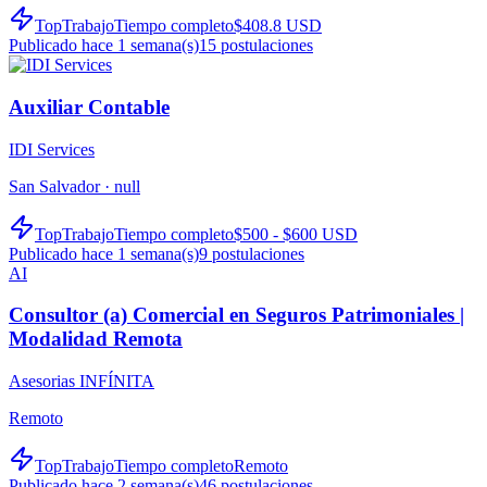
TopTrabajo
Tiempo completo
$408.8 USD
Publicado hace 1 semana(s)
15
postulaciones
Auxiliar Contable
IDI Services
San Salvador ·
null
TopTrabajo
Tiempo completo
$500 - $600 USD
Publicado hace 1 semana(s)
9
postulaciones
AI
Consultor (a) Comercial en Seguros Patrimoniales |
Modalidad Remota
Asesorias INFÍNITA
Remoto
TopTrabajo
Tiempo completo
Remoto
Publicado hace 2 semana(s)
46
postulaciones