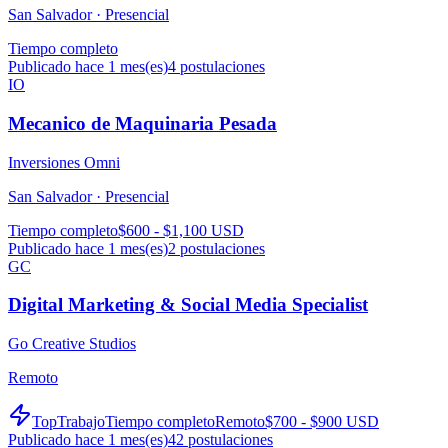
San Salvador ·
Presencial
Tiempo completo
Publicado hace 1 mes(es)
4
postulaciones
IO
Mecanico de Maquinaria Pesada
Inversiones Omni
San Salvador ·
Presencial
Tiempo completo
$600 - $1,100 USD
Publicado hace 1 mes(es)
2
postulaciones
GC
Digital Marketing & Social Media Specialist
Go Creative Studios
Remoto
TopTrabajo
Tiempo completo
Remoto
$700 - $900 USD
Publicado hace 1 mes(es)
42
postulaciones