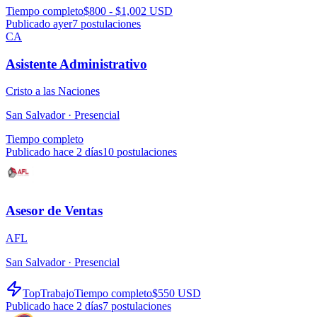
Tiempo completo
$800 - $1,002 USD
Publicado ayer
7
postulaciones
CA
Asistente Administrativo
Cristo a las Naciones
San Salvador ·
Presencial
Tiempo completo
Publicado hace 2 días
10
postulaciones
Asesor de Ventas
AFL
San Salvador ·
Presencial
TopTrabajo
Tiempo completo
$550 USD
Publicado hace 2 días
7
postulaciones