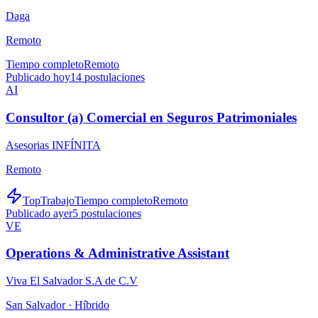
Daga
Remoto
Tiempo completo
Remoto
Publicado hoy
14
postulaciones
AI
Consultor (a) Comercial en Seguros Patrimoniales
Asesorias INFÍNITA
Remoto
TopTrabajo
Tiempo completo
Remoto
Publicado ayer
5
postulaciones
VE
Operations & Administrative Assistant
Viva El Salvador S.A de C.V
San Salvador ·
Híbrido