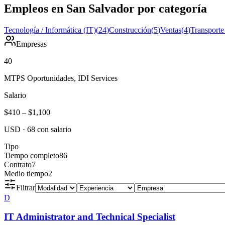
Empleos en San Salvador por categoría
Tecnología / Informática (IT)
(
24
)
Construcción
(
5
)
Ventas
(
4
)
Transporte
Empresas
40
MTPS Oportunidades, IDI Services
Salario
$410
–
$1,100
USD
·
68
con salario
Tipo
Tiempo completo
86
Contrato
7
Medio tiempo
2
Filtrar
D
IT Administrator and Technical Specialist