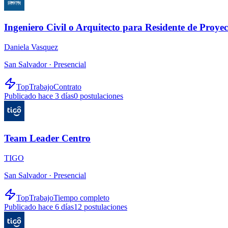
Ingeniero Civil o Arquitecto para Residente de Proyec
Daniela Vasquez
San Salvador ·
Presencial
TopTrabajo
Contrato
Publicado hace 3 días
0
postulaciones
Team Leader Centro
TIGO
San Salvador ·
Presencial
TopTrabajo
Tiempo completo
Publicado hace 6 días
12
postulaciones