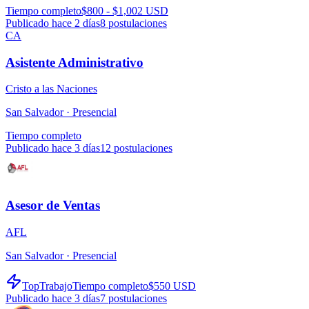
Tiempo completo
$800 - $1,002 USD
Publicado hace 2 días
8
postulaciones
CA
Asistente Administrativo
Cristo a las Naciones
San Salvador ·
Presencial
Tiempo completo
Publicado hace 3 días
12
postulaciones
Asesor de Ventas
AFL
San Salvador ·
Presencial
TopTrabajo
Tiempo completo
$550 USD
Publicado hace 3 días
7
postulaciones