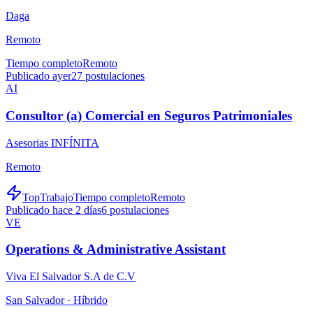
Daga
Remoto
Tiempo completo
Remoto
Publicado ayer
27
postulaciones
AI
Consultor (a) Comercial en Seguros Patrimoniales
Asesorias INFÍNITA
Remoto
TopTrabajo
Tiempo completo
Remoto
Publicado hace 2 días
6
postulaciones
VE
Operations & Administrative Assistant
Viva El Salvador S.A de C.V
San Salvador ·
Híbrido