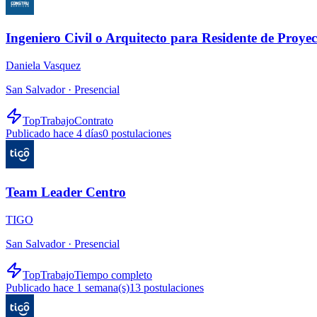
Ingeniero Civil o Arquitecto para Residente de Proyec
Daniela Vasquez
San Salvador ·
Presencial
TopTrabajo
Contrato
Publicado hace 4 días
0
postulaciones
Team Leader Centro
TIGO
San Salvador ·
Presencial
TopTrabajo
Tiempo completo
Publicado hace 1 semana(s)
13
postulaciones