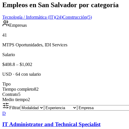
Empleos en San Salvador por categoría
Tecnología / Informática (IT)
(
24
)
Construcción
(
5
)
Empresas
41
MTPS Oportunidades, IDI Services
Salario
$408.8
–
$1,002
USD
·
64
con salario
Tipo
Tiempo completo
82
Contrato
5
Medio tiempo
2
Filtrar
D
IT Administrator and Technical Specialist