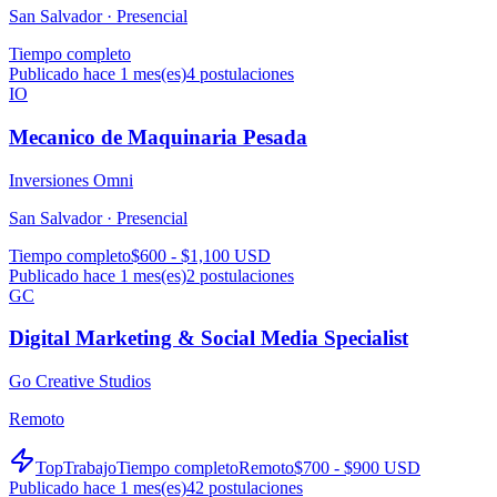
San Salvador ·
Presencial
Tiempo completo
Publicado hace 1 mes(es)
4
postulaciones
IO
Mecanico de Maquinaria Pesada
Inversiones Omni
San Salvador ·
Presencial
Tiempo completo
$600 - $1,100 USD
Publicado hace 1 mes(es)
2
postulaciones
GC
Digital Marketing & Social Media Specialist
Go Creative Studios
Remoto
TopTrabajo
Tiempo completo
Remoto
$700 - $900 USD
Publicado hace 1 mes(es)
42
postulaciones