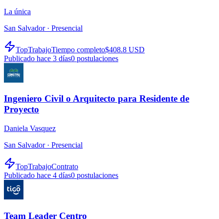
La única
San Salvador ·
Presencial
TopTrabajo
Tiempo completo
$408.8 USD
Publicado hace 3 días
0
postulaciones
Ingeniero Civil o Arquitecto para Residente de
Proyecto
Daniela Vasquez
San Salvador ·
Presencial
TopTrabajo
Contrato
Publicado hace 4 días
0
postulaciones
Team Leader Centro