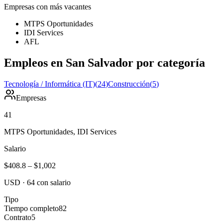
Empresas con más vacantes
MTPS Oportunidades
IDI Services
AFL
Empleos en San Salvador por categoría
Tecnología / Informática (IT)
(
24
)
Construcción
(
5
)
Empresas
41
MTPS Oportunidades, IDI Services
Salario
$408.8
–
$1,002
USD
·
64
con salario
Tipo
Tiempo completo
82
Contrato
5