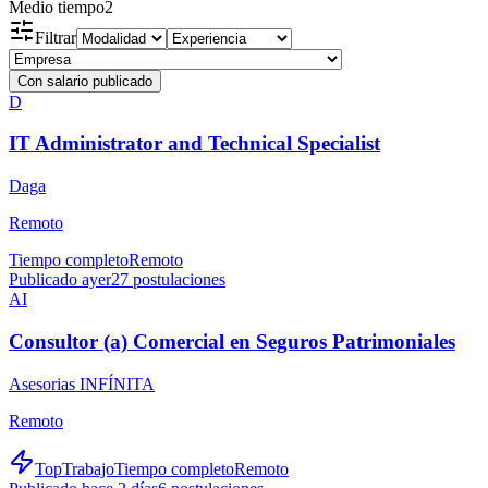
Medio tiempo
2
Filtrar
Con salario publicado
D
IT Administrator and Technical Specialist
Daga
Remoto
Tiempo completo
Remoto
Publicado ayer
27
postulaciones
AI
Consultor (a) Comercial en Seguros Patrimoniales
Asesorias INFÍNITA
Remoto
TopTrabajo
Tiempo completo
Remoto