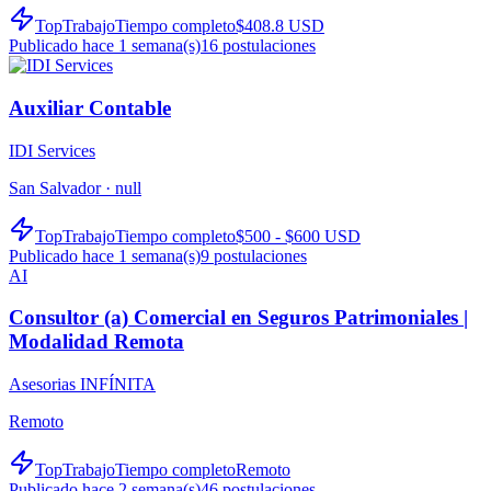
TopTrabajo
Tiempo completo
$408.8 USD
Publicado hace 1 semana(s)
16
postulaciones
Auxiliar Contable
IDI Services
San Salvador ·
null
TopTrabajo
Tiempo completo
$500 - $600 USD
Publicado hace 1 semana(s)
9
postulaciones
AI
Consultor (a) Comercial en Seguros Patrimoniales |
Modalidad Remota
Asesorias INFÍNITA
Remoto
TopTrabajo
Tiempo completo
Remoto
Publicado hace 2 semana(s)
46
postulaciones