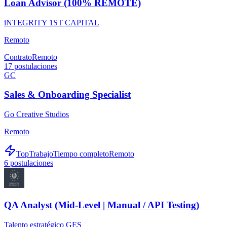
Loan Advisor (100% REMOTE)
iNTEGRITY 1ST CAPITAL
Remoto
Contrato
Remoto
17
postulaciones
GC
Sales & Onboarding Specialist
Go Creative Studios
Remoto
TopTrabajo
Tiempo completo
Remoto
6
postulaciones
QA Analyst (Mid-Level | Manual / API Testing)
Talento estratégico GES