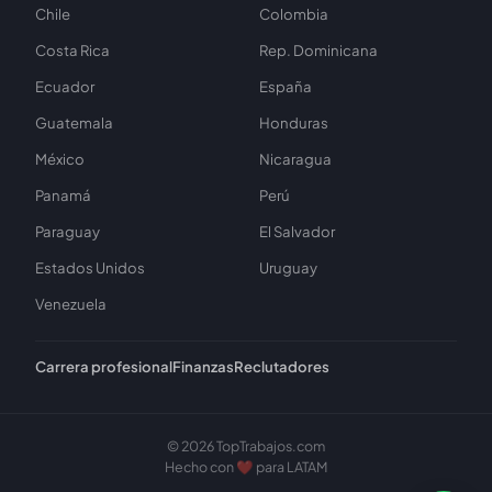
Chile
Colombia
Costa Rica
Rep. Dominicana
Ecuador
España
Guatemala
Honduras
México
Nicaragua
Panamá
Perú
Paraguay
El Salvador
Estados Unidos
Uruguay
Venezuela
Carrera profesional
Finanzas
Reclutadores
© 2026 TopTrabajos.com
Hecho con ❤️ para LATAM