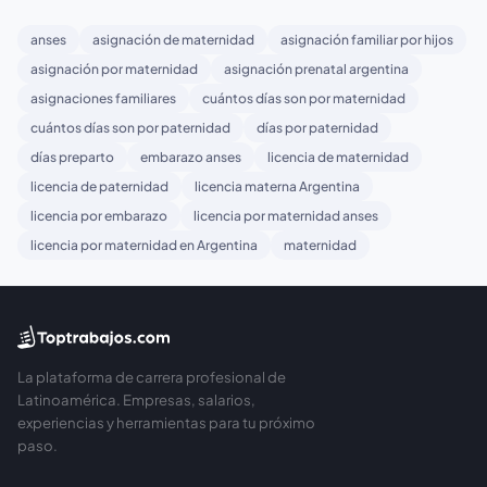
anses
asignación de maternidad
asignación familiar por hijos
asignación por maternidad
asignación prenatal argentina
asignaciones familiares
cuántos días son por maternidad
cuántos días son por paternidad
días por paternidad
días preparto
embarazo anses
licencia de maternidad
licencia de paternidad
licencia materna Argentina
licencia por embarazo
licencia por maternidad anses
licencia por maternidad en Argentina
maternidad
La plataforma de carrera profesional de
Latinoamérica. Empresas, salarios,
experiencias y herramientas para tu próximo
paso.