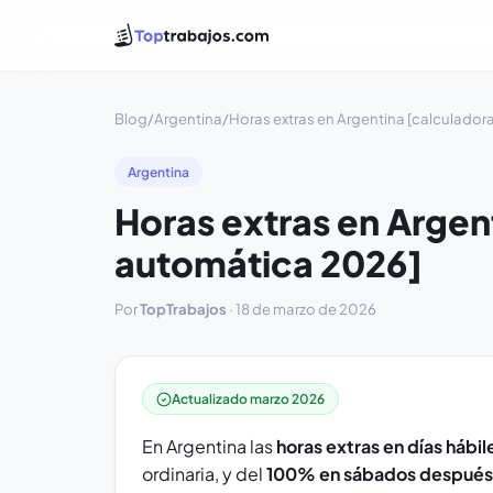
Blog
/
Argentina
/
Horas extras en Argentina [calculado
Argentina
Horas extras en Argen
automática 2026]
Por
TopTrabajos
·
18 de marzo de 2026
Actualizado marzo 2026
En Argentina las
horas extras en días hábi
ordinaria, y del
100% en sábados después d