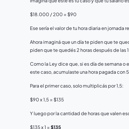
Imaginá que este es tu caso y que tu salario e
$18.000 / 200 = $90
Ese sería el valor de tu hora diaria en jornada r
Ahora imaginá que un día te piden que te que
piden que te quedés 2 horas después de las 1
Como la Ley dice que, si es día de semana o 
este caso, acumulaste una hora pagada con 
Para el primer caso, solo multiplicás por 1,5:
$90 x 1,5 = $135
Y luego por la cantidad de horas que valen eso
$135 x 1 =
$135