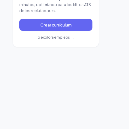
minutos, optimizado para los filtros ATS
de los reclutadores.
Crear currículum
o explora empleos →