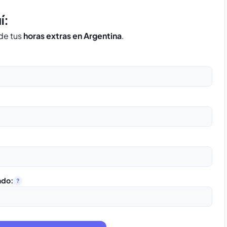
í:
 de tus
horas extras en Argentina
.
ado:
?