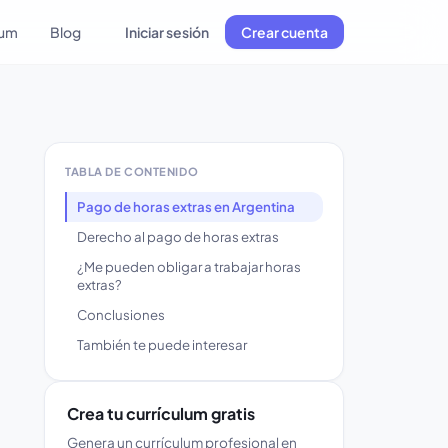
lum
Blog
Iniciar sesión
Crear cuenta
TABLA DE CONTENIDO
Pago de horas extras en Argentina
Derecho al pago de horas extras
¿Me pueden obligar a trabajar horas
extras?
Conclusiones
También te puede interesar
Crea tu currículum gratis
Genera un currículum profesional en