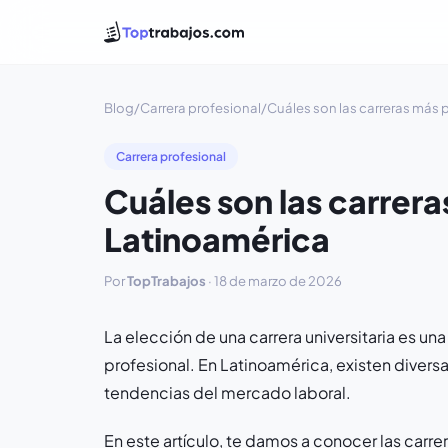
Blog
/
Carrera profesional
/
Cuáles son las carreras más
Carrera profesional
Cuáles son las carrer
Latinoamérica
Por
TopTrabajos
·
18 de marzo de 2026
La elección de una carrera universitaria es un
profesional. En Latinoamérica, existen diver
tendencias del mercado laboral.
En este artículo, te damos a conocer las carr