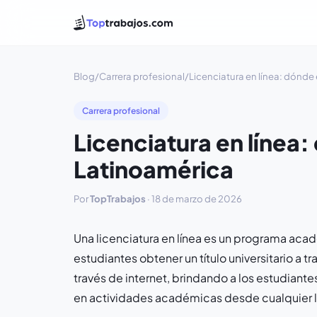
Blog
/
Carrera profesional
/
Licenciatura en línea: dónde
Carrera profesional
Licenciatura en línea:
Latinoamérica
Por
TopTrabajos
·
18 de marzo de 2026
Una licenciatura en línea es un programa ac
estudiantes obtener un título universitario a t
través de internet, brindando a los estudiante
en actividades académicas desde cualquier 