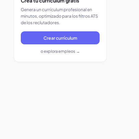
Crea tu currículum gratis
Genera un currículum profesional en
minutos, optimizado para los filtros ATS
de los reclutadores.
Crear currículum
o explora empleos →