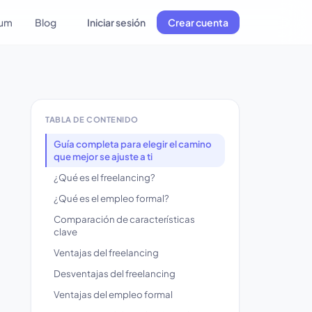
lum
Blog
Iniciar sesión
Crear cuenta
TABLA DE CONTENIDO
Guía completa para elegir el camino
que mejor se ajuste a ti
¿Qué es el freelancing?
¿Qué es el empleo formal?
Comparación de características
clave
Ventajas del freelancing
Desventajas del freelancing
Ventajas del empleo formal