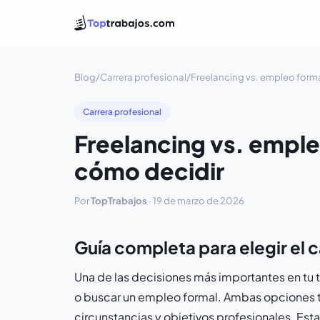
Blog
/
Carrera profesional
/
Freelancing vs. empleo forma
Carrera profesional
Freelancing vs. emple
cómo decidir
Por
TopTrabajos
·
19 de marzo de 2026
Guía completa para elegir el c
Una de las decisiones más importantes en tu tr
o buscar un empleo formal. Ambas opciones ti
circunstancias y objetivos profesionales. Esta