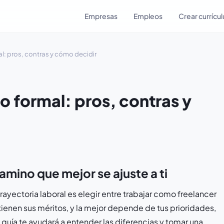
Empresas
Empleos
Crear currícu
l: pros, contras y cómo decidir
o formal: pros, contras y
amino que mejor se ajuste a ti
ayectoria laboral es elegir entre trabajar como freelancer
enen sus méritos, y la mejor depende de tus prioridades,
 guía te ayudará a entender las diferencias y tomar una