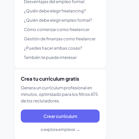
Desventajas del empleo formal
¿Quién debe elegir freelancing?
¿Quién debe elegir empleo formal?
Cómo comenzar como freelancer
Gestión de finanzas como freelancer
¿Puedes hacer ambas cosas?
También te puede interesar
Crea tu currículum gratis
Genera un currículum profesional en
minutos, optimizado para los filtros ATS
de los reclutadores.
Crear currículum
o explora empleos →