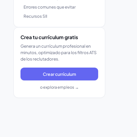
Errores comunes que evitar
Recursos SII
Crea tu currículum gratis
Genera un currículum profesional en
minutos, optimizado para los filtros ATS
de los reclutadores.
Crear currículum
o explora empleos →