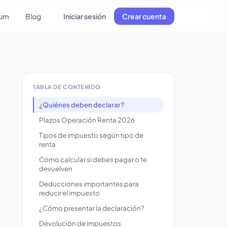
lum
Blog
Iniciar sesión
Crear cuenta
TABLA DE CONTENIDO
¿Quiénes deben declarar?
Plazos Operación Renta 2026
Tipos de impuesto según tipo de
renta
Cómo calcular si debes pagar o te
devuelven
Deducciones importantes para
reducir el impuesto
¿Cómo presentar la declaración?
Devolución de impuestos