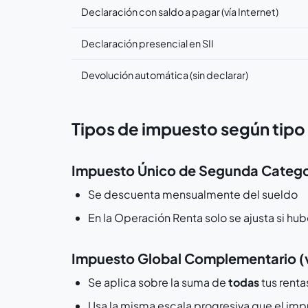
Declaración con saldo a pagar (vía Internet)
Declaración presencial en SII
Devolución automática (sin declarar)
Tipos de impuesto según tipo
Impuesto Único de Segunda Categor
Se descuenta mensualmente del sueldo
En la Operación Renta solo se ajusta si h
Impuesto Global Complementario (v
Se aplica sobre la suma de
todas
tus renta
Usa la misma escala progresiva que el im