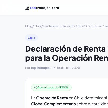
Blog
/
Chile
/
Declaración de Renta Chile 2026: Guía Co
Chile
Declaración de Renta
para la Operación Re
Por
TopTrabajos
·
27 de abril de 2026
Actualizado abril 2026
La
Operación Renta
en Chile determina si 
Global Complementario
sobre el total de