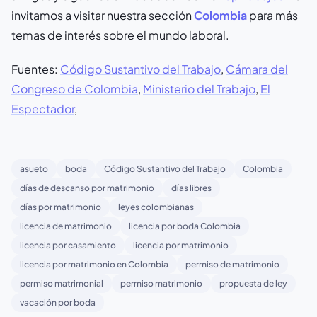
invitamos a visitar nuestra sección
Colombia
para más
temas de interés sobre el mundo laboral.
Fuentes:
Código Sustantivo del Trabajo
,
Cámara del
Congreso de Colombia
,
Ministerio del Trabajo
,
El
Espectador
,
asueto
boda
Código Sustantivo del Trabajo
Colombia
días de descanso por matrimonio
días libres
días por matrimonio
leyes colombianas
licencia de matrimonio
licencia por boda Colombia
licencia por casamiento
licencia por matrimonio
licencia por matrimonio en Colombia
permiso de matrimonio
permiso matrimonial
permiso matrimonio
propuesta de ley
vacación por boda