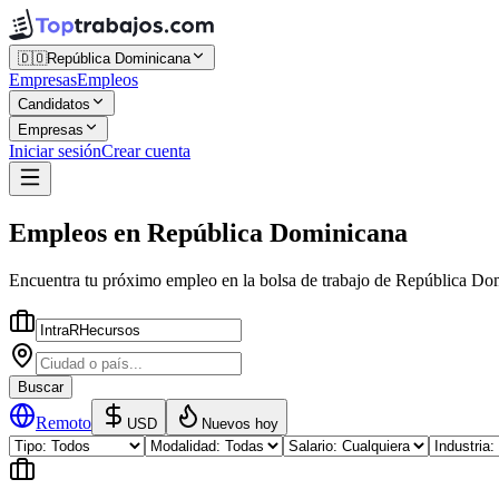
🇩🇴
República Dominicana
Empresas
Empleos
Candidatos
Empresas
Iniciar sesión
Crear cuenta
Empleos
en
República Dominicana
Encuentra tu próximo empleo en la
bolsa de trabajo
de
República Do
Buscar
Remoto
USD
Nuevos hoy