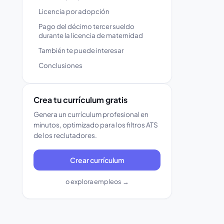
Licencia por adopción
Pago del décimo tercer sueldo
durante la licencia de maternidad
También te puede interesar
Conclusiones
Crea tu currículum gratis
Genera un currículum profesional en
minutos, optimizado para los filtros ATS
de los reclutadores.
Crear currículum
o explora empleos →