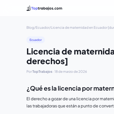
Blog
/
Ecuador
/
Licencia de maternidad en Ecuador [du
Ecuador
Licencia de maternid
derechos]
Por
TopTrabajos
·
18 de marzo de 2026
¿Qué es la licencia por mate
El derecho a gozar de una licencia por mater
las trabajadoras que están a punto de convert