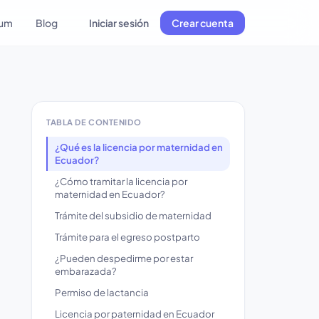
lum
Blog
Iniciar sesión
Crear cuenta
TABLA DE CONTENIDO
¿Qué es la licencia por maternidad en
Ecuador?
¿Cómo tramitar la licencia por
maternidad en Ecuador?
Trámite del subsidio de maternidad
Trámite para el egreso postparto
¿Pueden despedirme por estar
embarazada?
Permiso de lactancia
Licencia por paternidad en Ecuador