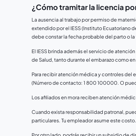
¿Cómo tramitar la licencia p
La ausencia al trabajo por permiso de matern
extendido por el IESS (Instituto Ecuatoriano 
debe constar la fecha probable del parto o la
El IESS brinda además el servicio de atención 
de Salud, tanto durante el embarazo como en e
Para recibir atención médica y controles del e
(Número de contacto: 1 800 100000. O puede
Los afiliados en mora reciben atención médic
Cuando exista responsabilidad patronal, pued
particulares. Tu empleador asume este costo
Por otro lado, podrás recibir un subsidio de 