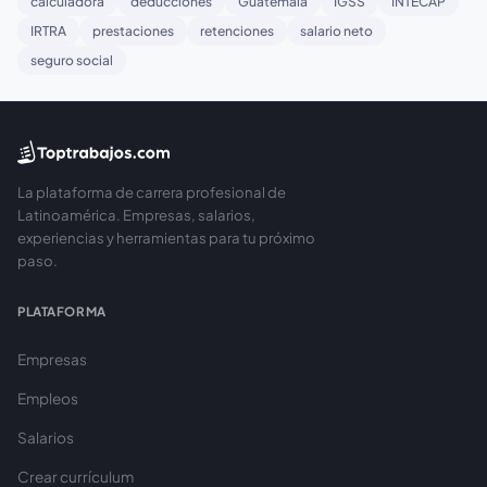
calculadora
deducciones
Guatemala
IGSS
INTECAP
IRTRA
prestaciones
retenciones
salario neto
seguro social
La plataforma de carrera profesional de
Latinoamérica. Empresas, salarios,
experiencias y herramientas para tu próximo
paso.
PLATAFORMA
Empresas
Empleos
Salarios
Crear currículum