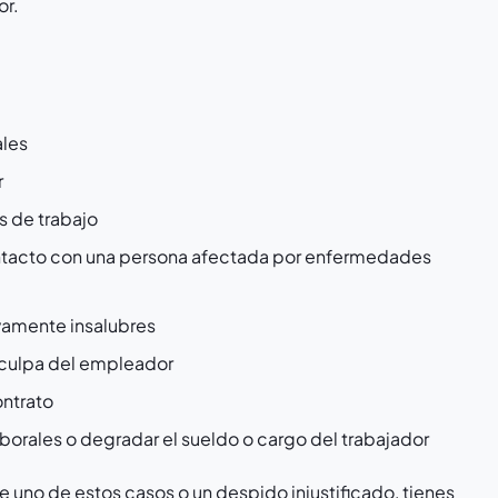
or.
ales
r
as de trabajo
ontacto con una persona afectada por enfermedades
vamente insalubres
r culpa del empleador
ontrato
orales o degradar el sueldo o cargo del trabajador
re uno de estos casos o un despido injustificado, tienes