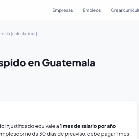
Empresas
Empleos
Crear currícu
mala [calculadora]
spido en Guatemala
 injustificado equivale a
1 mes de salario por año
 empleador no da 30 días de preaviso, debe pagar 1 mes