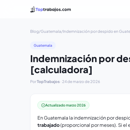
Blog
/
Guatemala
/
Indemnización por despido en Guate
Guatemala
Indemnización por de
[calculadora]
Por
TopTrabajos
·
24 de marzo de 2026
Actualizado marzo 2026
En Guatemala la indemnización por despido
trabajado
(proporcional por meses). Si el