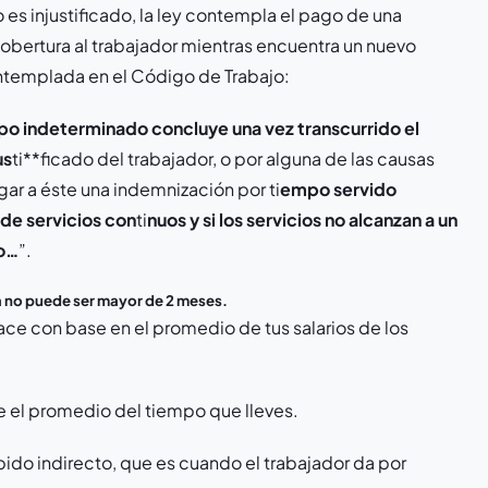
 es injustificado, la ley contempla el pago de una
bertura al trabajador mientras encuentra un nuevo
ntemplada en el Código de Trabajo:
o indeterminado concluye una vez transcurrido el
us
ti**ficado del trabajador, o por alguna de las causas
agar a éste una indemnización por
ti
empo servido
 de servicios con
ti
nuos y si los servicios no alcanzan a un
do…
”.
a no puede ser mayor de 2 meses.
 hace con base en el promedio de tus salarios de los
re el promedio del tiempo que lleves.
spido indirecto, que es cuando el trabajador da por