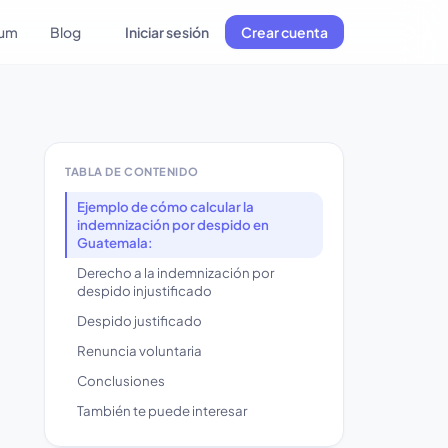
lum
Blog
Iniciar sesión
Crear cuenta
TABLA DE CONTENIDO
Ejemplo de cómo calcular la
indemnización por despido en
Guatemala:
Derecho a la indemnización por
despido injustificado
Despido justificado
Renuncia voluntaria
Conclusiones
También te puede interesar