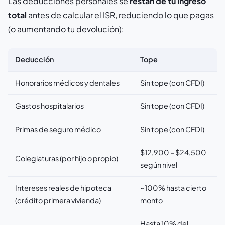
Las deducciones personales se
restan de tu ingreso
total
antes de calcular el ISR, reduciendo lo que pagas
(o aumentando tu devolución):
Deducción
Tope
Honorarios médicos y dentales
Sin tope (con CFDI)
Gastos hospitalarios
Sin tope (con CFDI)
Primas de seguro médico
Sin tope (con CFDI)
$12,900 – $24,500
Colegiaturas (por hijo o propio)
según nivel
Intereses reales de hipoteca
~100% hasta cierto
(crédito primera vivienda)
monto
Hasta 10% del