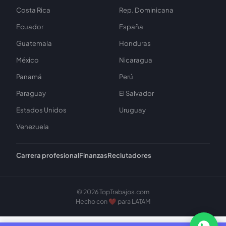
Costa Rica
Rep. Dominicana
Ecuador
España
Guatemala
Honduras
México
Nicaragua
Panamá
Perú
Paraguay
El Salvador
Estados Unidos
Uruguay
Venezuela
Carrera profesional
Finanzas
Reclutadores
© 2026 TopTrabajos.com
Hecho con ❤️ para LATAM