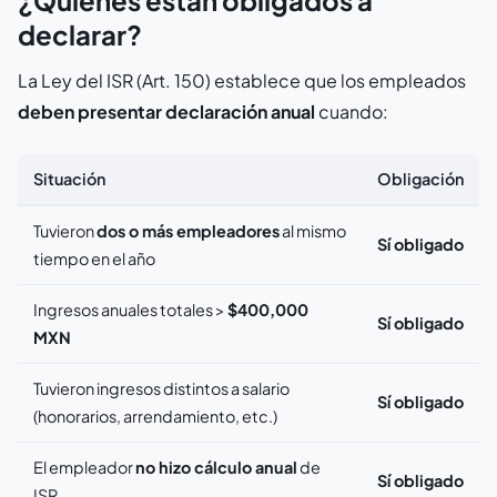
¿Quiénes están obligados a
declarar?
La Ley del ISR (Art. 150) establece que los empleados
deben presentar declaración anual
cuando:
Situación
Obligación
Tuvieron
dos o más empleadores
al mismo
Sí obligado
tiempo en el año
Ingresos anuales totales >
$400,000
Sí obligado
MXN
Tuvieron ingresos distintos a salario
Sí obligado
(honorarios, arrendamiento, etc.)
El empleador
no hizo cálculo anual
de
Sí obligado
ISR