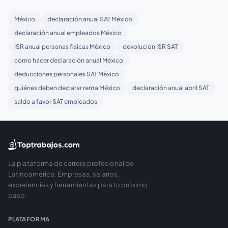
México
declaración anual SAT México
declaración anual empleados México
ISR anual personas físicas México
devolución ISR SAT
cómo hacer declaración anual México
deducciones personales SAT México
quiénes deben declarar renta México
declaración anual abril SAT
saldo a favor SAT empleados
La plataforma de carrera profesional de
Latinoamérica. Empresas, salarios,
experiencias y herramientas para tu próximo
paso.
PLATAFORMA