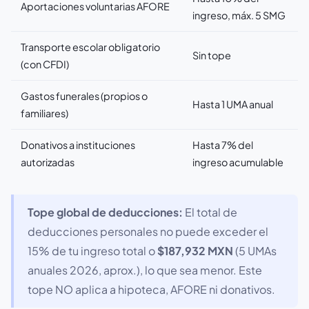
Aportaciones voluntarias AFORE
ingreso, máx. 5 SMG
Transporte escolar obligatorio
Sin tope
(con CFDI)
Gastos funerales (propios o
Hasta 1 UMA anual
familiares)
Donativos a instituciones
Hasta 7% del
autorizadas
ingreso acumulable
Tope global de deducciones:
El total de
deducciones personales no puede exceder el
15% de tu ingreso total o
$187,932 MXN
(5 UMAs
anuales 2026, aprox.), lo que sea menor. Este
tope NO aplica a hipoteca, AFORE ni donativos.