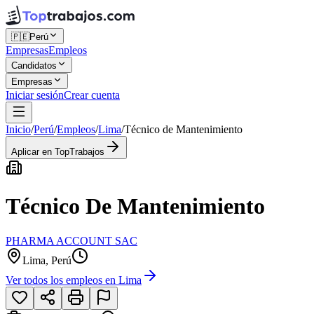
🇵🇪
Perú
Empresas
Empleos
Candidatos
Empresas
Iniciar sesión
Crear cuenta
Inicio
/
Perú
/
Empleos
/
Lima
/
Técnico de Mantenimiento
Aplicar en TopTrabajos
Técnico De Mantenimiento
PHARMA ACCOUNT SAC
Lima, Perú
Ver todos los empleos en
Lima