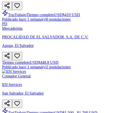
TopTrabajo
Tiempo completo
USD
$410 USD
Publicado hace 1 semana(s)
0
postulaciones
PD
Mercaderista
PROCALIDAD DE EL SALVADOR, S.A. DE C.V.
Apopa, El Salvador
Tiempo completo
USD
$448.8 USD
Publicado hace 1 semana(s)
2
postulaciones
Contador General
IDI Services
San Salvador, El Salvador
TopTrabajo
Tiempo completo
USD
$1,500 - $1,700 USD