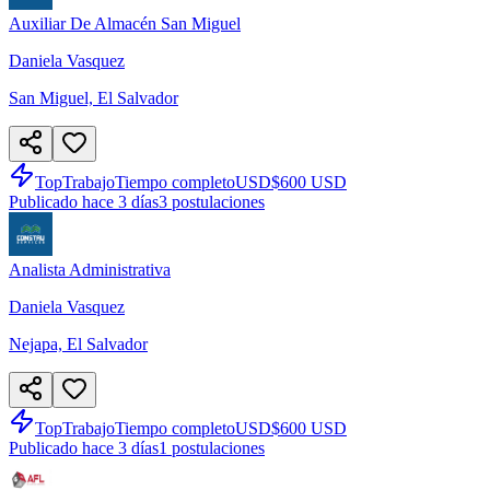
Auxiliar De Almacén San Miguel
Daniela Vasquez
San Miguel, El Salvador
TopTrabajo
Tiempo completo
USD
$600 USD
Publicado hace 3 días
3
postulaciones
Analista Administrativa
Daniela Vasquez
Nejapa, El Salvador
TopTrabajo
Tiempo completo
USD
$600 USD
Publicado hace 3 días
1
postulaciones