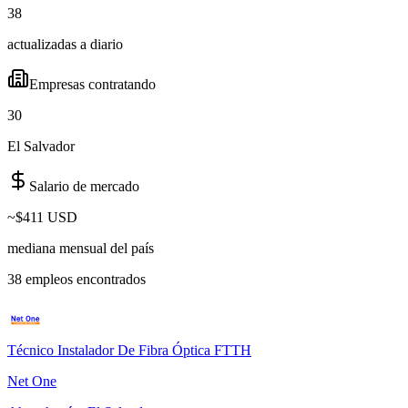
38
actualizadas a diario
Empresas contratando
30
El Salvador
Salario de mercado
~
$411 USD
mediana mensual del país
38
empleo
s
encontrado
s
Técnico Instalador De Fibra Óptica FTTH
Net One