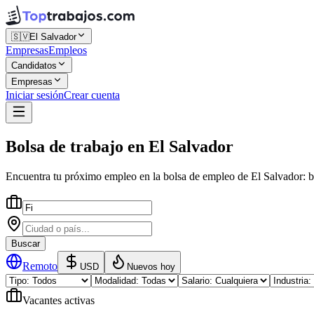
🇸🇻
El Salvador
Empresas
Empleos
Candidatos
Empresas
Iniciar sesión
Crear cuenta
Bolsa de trabajo
en
El Salvador
Encuentra tu próximo empleo en la
bolsa de empleo
de
El Salvador
: 
Buscar
Remoto
USD
Nuevos hoy
Vacantes activas