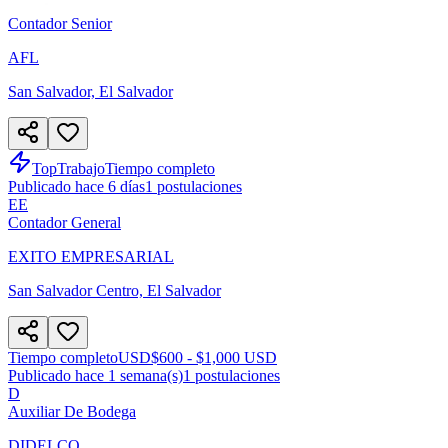
Contador Senior
AFL
San Salvador, El Salvador
TopTrabajo
Tiempo completo
Publicado hace 6 días
1
postulaciones
EE
Contador General
EXITO EMPRESARIAL
San Salvador Centro, El Salvador
Tiempo completo
USD
$600 - $1,000 USD
Publicado hace 1 semana(s)
1
postulaciones
D
Auxiliar De Bodega
DIDELCO