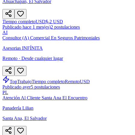
Ahuachapán, El Salvador
Tiempo completo
USD
$-2 USD
Publicado hace 1 mes(es)
2
postulaciones
AI
Consultor (a) Comercial En Seguros Patrimoniales
Asesorias INFÍNITA
Remoto · Desde cualquier lugar
TopTrabajo
Tiempo completo
Remoto
USD
Publicado ayer
5
postulaciones
PL
Atención Al Cliente Santa Ana El Encuentro
Panadería Lilian
Santa Ana, El Salvador