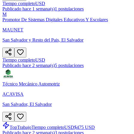
Tiempo completo
USD
Publicado hace 1 semana(s)
1
postulaciones
M
Promotor De Sistemas Digitales Educativos Y Escolares
MAUNET
San Salvador y Resto del Pais, El Salvador
Tiempo completo
USD
Publicado hace 2 semana(s)
5
postulaciones
Técnico Mecánico Automotriz
ACAVISA
San Salvador, El Salvador
TopTrabajo
Tiempo completo
USD
$475 USD
Publicado hace 2 semana(s)
3
postulaciones