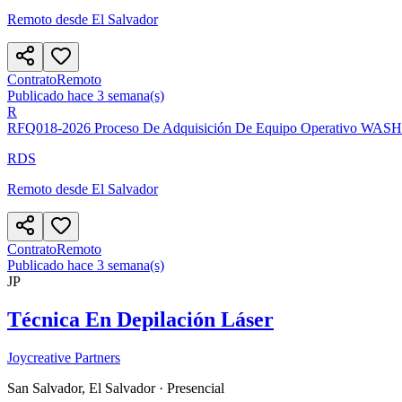
Remoto desde El Salvador
Contrato
Remoto
Publicado hace 3 semana(s)
R
RFQ018-2026 Proceso De Adquisición De Equipo Operativo WASH-
RDS
Remoto desde El Salvador
Contrato
Remoto
Publicado hace 3 semana(s)
JP
Técnica En Depilación Láser
Joycreative Partners
San Salvador, El Salvador
· Presencial