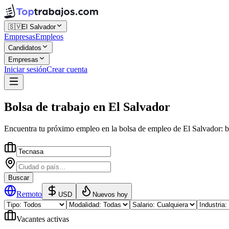
🇸🇻
El Salvador
Empresas
Empleos
Candidatos
Empresas
Iniciar sesión
Crear cuenta
Bolsa de trabajo
en
El Salvador
Encuentra tu próximo empleo en la
bolsa de empleo
de
El Salvador
: 
Buscar
Remoto
USD
Nuevos hoy
Vacantes activas