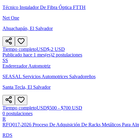
Técnico Instalador De Fibra Óptica FTTH
Net One
Ahuachapán, El Salvador
Tiempo completo
USD
$-2 USD
Publicado hace 1 mes(es)
2
postulaciones
SS
Enderezador Automotriz
SEASAL Servicios Automotrices Salvadoreños
Santa Tecla, El Salvador
Tiempo completo
USD
$500 - $700 USD
0
postulaciones
R
RFQ017-2026 Proceso De Adquisición De Racks Metálicos Para A
RDS