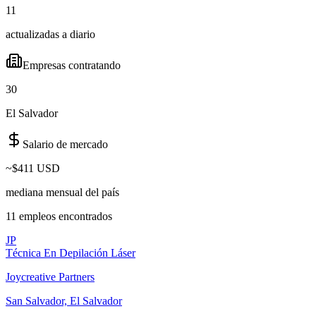
11
actualizadas a diario
Empresas contratando
30
El Salvador
Salario de mercado
~
$411 USD
mediana mensual del país
11
empleo
s
encontrado
s
JP
Técnica En Depilación Láser
Joycreative Partners
San Salvador, El Salvador