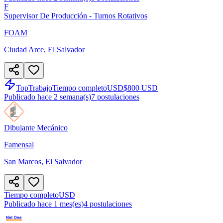
F
Supervisor De Producción - Turnos Rotativos
FOAM
Ciudad Arce, El Salvador
TopTrabajo
Tiempo completo
USD
$800 USD
Publicado hace 2 semana(s)
7
postulaciones
Dibujante Mecánico
Famensal
San Marcos, El Salvador
Tiempo completo
USD
Publicado hace 1 mes(es)
4
postulaciones