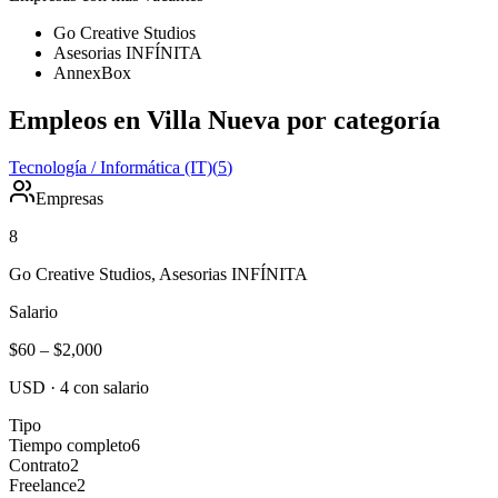
Go Creative Studios
Asesorias INFÍNITA
AnnexBox
Empleos en Villa Nueva por categoría
Tecnología / Informática (IT)
(
5
)
Empresas
8
Go Creative Studios, Asesorias INFÍNITA
Salario
$60
–
$2,000
USD
·
4
con salario
Tipo
Tiempo completo
6
Contrato
2
Freelance
2