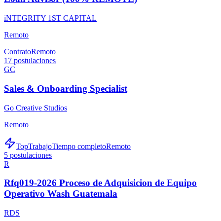
iNTEGRITY 1ST CAPITAL
Remoto
Contrato
Remoto
17
postulaciones
GC
Sales & Onboarding Specialist
Go Creative Studios
Remoto
TopTrabajo
Tiempo completo
Remoto
5
postulaciones
R
Rfq019-2026 Proceso de Adquisicion de Equipo
Operativo Wash Guatemala
RDS