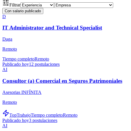
Filtrar
Con salario publicado
D
IT Administrator and Technical Specialist
Daga
Remoto
Tiempo completo
Remoto
Publicado hoy
12
postulaciones
AI
Consultor (a) Comercial en Seguros Patrimoniales
Asesorias INFÍNITA
Remoto
TopTrabajo
Tiempo completo
Remoto
Publicado hoy
3
postulaciones
AI