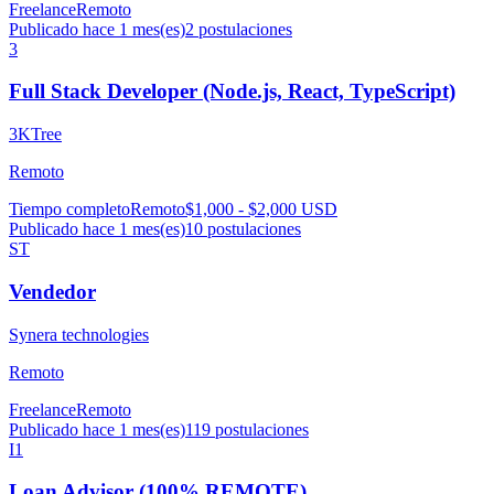
Freelance
Remoto
Publicado hace 1 mes(es)
2
postulaciones
3
Full Stack Developer (Node.js, React, TypeScript)
3KTree
Remoto
Tiempo completo
Remoto
$1,000 - $2,000 USD
Publicado hace 1 mes(es)
10
postulaciones
ST
Vendedor
Synera technologies
Remoto
Freelance
Remoto
Publicado hace 1 mes(es)
119
postulaciones
I1
Loan Advisor (100% REMOTE)