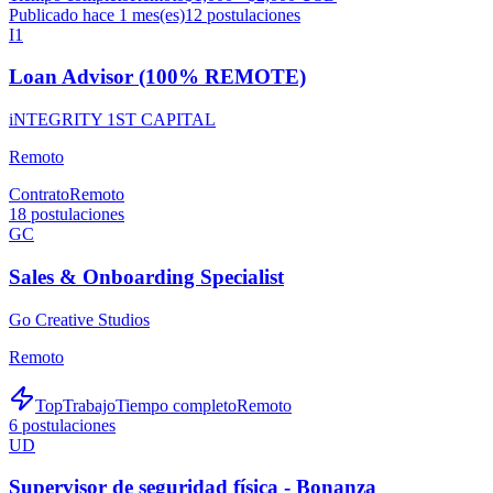
Publicado hace 1 mes(es)
12
postulaciones
I1
Loan Advisor (100% REMOTE)
iNTEGRITY 1ST CAPITAL
Remoto
Contrato
Remoto
18
postulaciones
GC
Sales & Onboarding Specialist
Go Creative Studios
Remoto
TopTrabajo
Tiempo completo
Remoto
6
postulaciones
UD
Supervisor de seguridad física - Bonanza