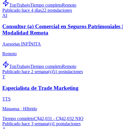
TopTrabajo
Tiempo completo
Remoto
Publicado hace 4 días
22
postulaciones
AI
Consultor (a) Comercial en Seguros Patrimoniales |
Modalidad Remota
Asesorias INFÍNITA
Remoto
TopTrabajo
Tiempo completo
Remoto
Publicado hace 2 semana(s)
51
postulaciones
T
Especialista de Trade Marketing
TTS
Managua ·
Híbrido
Tiempo completo
C$42,031 - C$42,032 NIO
Publicado hace 3 semana(s)
1
postulaciones
A