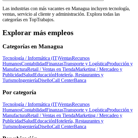
Las industrias con más vacantes en Managua incluyen tecnología,
ventas, servicio al cliente y administración. Explora todas las
categorías en TopTrabajos.
Explorar más empleos
Categorías en
Managua
Tecnología / Informática (IT)
Ventas
Recursos
Humanos
Contabilidad
Finanzas
Transporte y Logística
Producción y
Manufactura
Retail / Ventas en Tienda
Marketing / Mercadeo y
Publicidad
Salud
Educación
Hotelería, Restaurantes y
Turismo
Ingeniería
Diseño
Call Center
Banca
Por categoría
Tecnología / Informática (IT)
Ventas
Recursos
Humanos
Contabilidad
Finanzas
Transporte y Logística
Producción y
Manufactura
Retail / Ventas en Tienda
Marketing / Mercadeo y
Publicidad
Salud
Educación
Hotelería, Restaurantes y
Turismo
Ingeniería
Diseño
Call Center
Banca