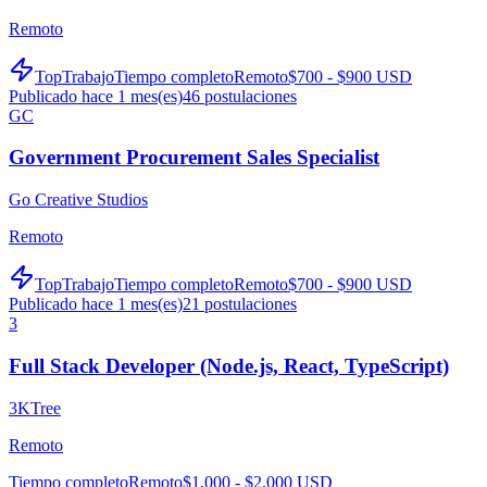
Remoto
TopTrabajo
Tiempo completo
Remoto
$700 - $900 USD
Publicado hace 1 mes(es)
46
postulaciones
GC
Government Procurement Sales Specialist
Go Creative Studios
Remoto
TopTrabajo
Tiempo completo
Remoto
$700 - $900 USD
Publicado hace 1 mes(es)
21
postulaciones
3
Full Stack Developer (Node.js, React, TypeScript)
3KTree
Remoto
Tiempo completo
Remoto
$1,000 - $2,000 USD