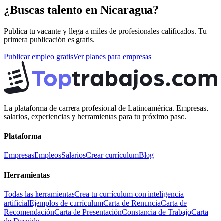
¿Buscas talento en
Nicaragua
?
Publica tu vacante y llega a miles de profesionales calificados. Tu
primera publicación es gratis.
Publicar empleo gratis
Ver planes para empresas
La plataforma de carrera profesional de Latinoamérica. Empresas,
salarios, experiencias y herramientas para tu próximo paso.
Plataforma
Empresas
Empleos
Salarios
Crear currículum
Blog
Herramientas
Todas las herramientas
Crea tu currículum con inteligencia
artificial
Ejemplos de currículum
Carta de Renuncia
Carta de
Recomendación
Carta de Presentación
Constancia de Trabajo
Carta
de Despido