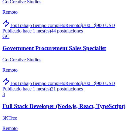
Go Creative Studios
Remoto
TopTrabajo
Tiempo completo
Remoto
$700 - $900 USD
Publicado hace 1 mes(es)
44
postulaciones
GC
Government Procurement Sales Specialist
Go Creative Studios
Remoto
TopTrabajo
Tiempo completo
Remoto
$700 - $900 USD
Publicado hace 1 mes(es)
21
postulaciones
3
Full Stack Developer (Node.js, React, TypeScript)
3KTree
Remoto