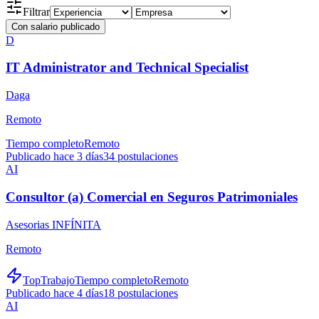
Filtrar
Con salario publicado
D
IT Administrator and Technical Specialist
Daga
Remoto
Tiempo completo
Remoto
Publicado hace 3 días
34
postulaciones
AI
Consultor (a) Comercial en Seguros Patrimoniales
Asesorias INFÍNITA
Remoto
TopTrabajo
Tiempo completo
Remoto
Publicado hace 4 días
18
postulaciones
AI