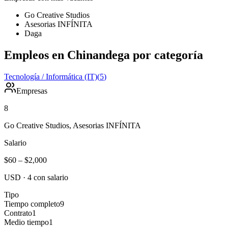
Go Creative Studios
Asesorias INFÍNITA
Daga
Empleos en Chinandega por categoría
Tecnología / Informática (IT)
(
5
)
Empresas
8
Go Creative Studios, Asesorias INFÍNITA
Salario
$60
–
$2,000
USD
·
4
con salario
Tipo
Tiempo completo
9
Contrato
1
Medio tiempo
1