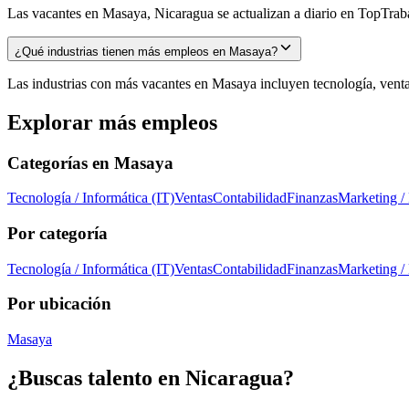
Las vacantes en Masaya, Nicaragua se actualizan a diario en TopTrabaj
¿Qué industrias tienen más empleos en Masaya?
Las industrias con más vacantes en Masaya incluyen tecnología, ventas
Explorar más empleos
Categorías en
Masaya
Tecnología / Informática (IT)
Ventas
Contabilidad
Finanzas
Marketing /
Por categoría
Tecnología / Informática (IT)
Ventas
Contabilidad
Finanzas
Marketing /
Por ubicación
Masaya
¿Buscas talento en
Nicaragua
?