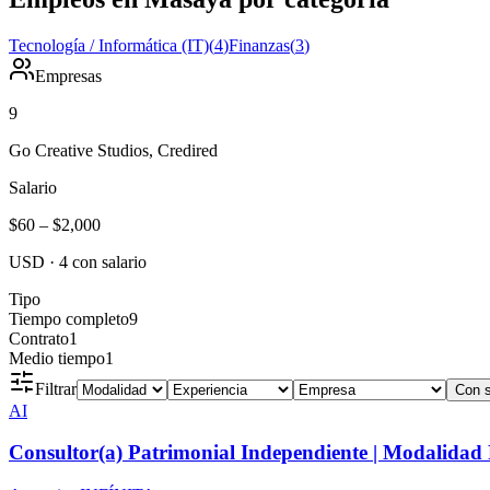
Tecnología / Informática (IT)
(
4
)
Finanzas
(
3
)
Empresas
9
Go Creative Studios, Credired
Salario
$60
–
$2,000
USD
·
4
con salario
Tipo
Tiempo completo
9
Contrato
1
Medio tiempo
1
Filtrar
Con s
AI
Consultor(a) Patrimonial Independiente | Modalidad