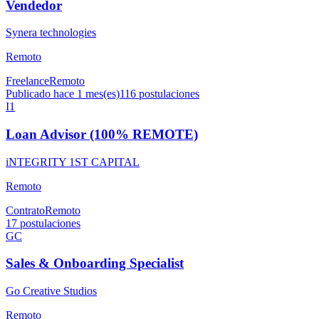
Vendedor
Synera technologies
Remoto
Freelance
Remoto
Publicado hace 1 mes(es)
116
postulaciones
I1
Loan Advisor (100% REMOTE)
iNTEGRITY 1ST CAPITAL
Remoto
Contrato
Remoto
17
postulaciones
GC
Sales & Onboarding Specialist
Go Creative Studios
Remoto