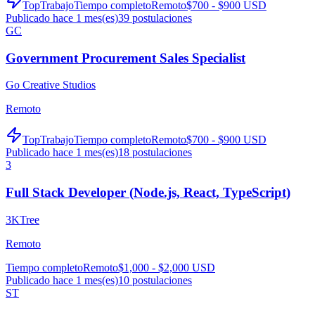
TopTrabajo
Tiempo completo
Remoto
$700 - $900 USD
Publicado hace 1 mes(es)
39
postulaciones
GC
Government Procurement Sales Specialist
Go Creative Studios
Remoto
TopTrabajo
Tiempo completo
Remoto
$700 - $900 USD
Publicado hace 1 mes(es)
18
postulaciones
3
Full Stack Developer (Node.js, React, TypeScript)
3KTree
Remoto
Tiempo completo
Remoto
$1,000 - $2,000 USD
Publicado hace 1 mes(es)
10
postulaciones
ST