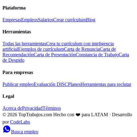
Plataforma
Empresas
Empleos
Salarios
Crear currículum
Blog
Herramientas
Todas las herramientas
Crea tu currículum con inteligencia
artificial
Ejemplos de currículum
Carta de Renuncia
Carta de
Recomendación
Carta de Presentación
Constancia de Trabajo
Carta
de Despido
Para empresas
Publicar empleo
Evaluación DISC
Planes
Herramientas para reclutar
Legal
Acerca de
Privacidad
Términos
© 2026 TopTrabajos.com
Hecho con ❤️ para LATAM · Desarrollo
por
CodeLabs
Busca empleo