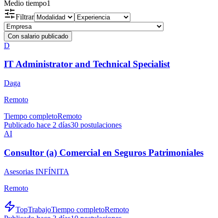
Medio tiempo
1
Filtrar
Con salario publicado
D
IT Administrator and Technical Specialist
Daga
Remoto
Tiempo completo
Remoto
Publicado hace 2 días
30
postulaciones
AI
Consultor (a) Comercial en Seguros Patrimoniales
Asesorias INFÍNITA
Remoto
TopTrabajo
Tiempo completo
Remoto