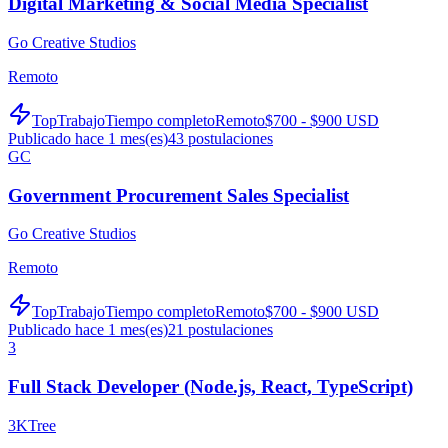
Digital Marketing & Social Media Specialist
Go Creative Studios
Remoto
TopTrabajo
Tiempo completo
Remoto
$700 - $900 USD
Publicado hace 1 mes(es)
43
postulaciones
GC
Government Procurement Sales Specialist
Go Creative Studios
Remoto
TopTrabajo
Tiempo completo
Remoto
$700 - $900 USD
Publicado hace 1 mes(es)
21
postulaciones
3
Full Stack Developer (Node.js, React, TypeScript)
3KTree