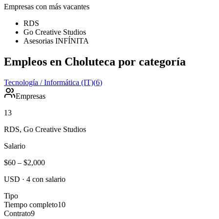
Empresas con más vacantes
RDS
Go Creative Studios
Asesorias INFÍNITA
Empleos en Choluteca por categoría
Tecnología / Informática (IT)
(
6
)
Empresas
13
RDS, Go Creative Studios
Salario
$60
–
$2,000
USD
·
4
con salario
Tipo
Tiempo completo
10
Contrato
9