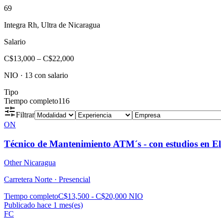
69
Integra Rh, Ultra de Nicaragua
Salario
C$13,000
–
C$22,000
NIO
·
13
con salario
Tipo
Tiempo completo
116
Filtrar
ON
Técnico de Mantenimiento ATM´s - con estudios en El
Other Nicaragua
Carretera Norte ·
Presencial
Tiempo completo
C$13,500 - C$20,000 NIO
Publicado hace 1 mes(es)
FC