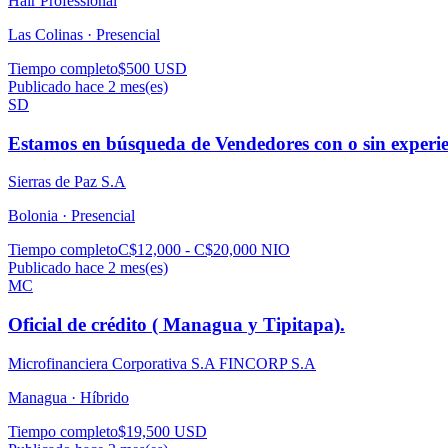
Hair Professional
Las Colinas ·
Presencial
Tiempo completo
$500 USD
Publicado hace 2 mes(es)
SD
Estamos en búsqueda de Vendedores con o sin experie
Sierras de Paz S.A
Bolonia ·
Presencial
Tiempo completo
C$12,000 - C$20,000 NIO
Publicado hace 2 mes(es)
MC
Oficial de crédito ( Managua y Tipitapa).
Microfinanciera Corporativa S.A FINCORP S.A
Managua ·
Híbrido
Tiempo completo
$19,500 USD