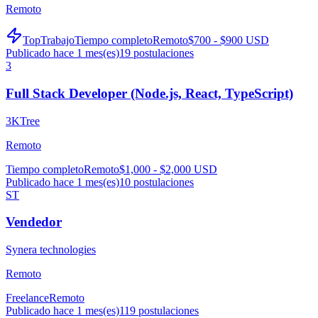
Remoto
TopTrabajo
Tiempo completo
Remoto
$700 - $900 USD
Publicado hace 1 mes(es)
19
postulaciones
3
Full Stack Developer (Node.js, React, TypeScript)
3KTree
Remoto
Tiempo completo
Remoto
$1,000 - $2,000 USD
Publicado hace 1 mes(es)
10
postulaciones
ST
Vendedor
Synera technologies
Remoto
Freelance
Remoto
Publicado hace 1 mes(es)
119
postulaciones