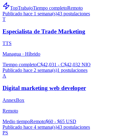
TopTrabajo
Tiempo completo
Remoto
Publicado hace 1 semana(s)
43
postulaciones
T
Especialista de Trade Marketing
TTS
Managua ·
Híbrido
Tiempo completo
C$42,031 - C$42,032 NIO
Publicado hace 2 semana(s)
1
postulaciones
A
Digital marketing web developer
AnnexBox
Remoto
Medio tiempo
Remoto
$60 - $65 USD
Publicado hace 4 semana(s)
43
postulaciones
PS