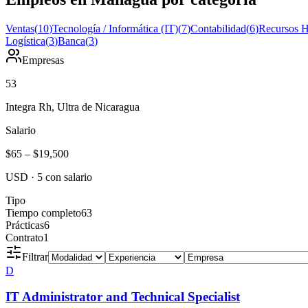
Ventas
(
10
)
Tecnología / Informática (IT)
(
7
)
Contabilidad
(
6
)
Recursos 
Logística
(
3
)
Banca
(
3
)
Empresas
53
Integra Rh, Ultra de Nicaragua
Salario
$65
–
$19,500
USD
·
5
con salario
Tipo
Tiempo completo
63
Prácticas
6
Contrato
1
Filtrar
D
IT Administrator and Technical Specialist