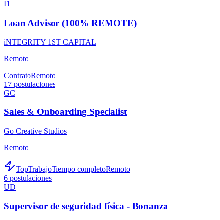
I1
Loan Advisor (100% REMOTE)
iNTEGRITY 1ST CAPITAL
Remoto
Contrato
Remoto
17
postulaciones
GC
Sales & Onboarding Specialist
Go Creative Studios
Remoto
TopTrabajo
Tiempo completo
Remoto
6
postulaciones
UD
Supervisor de seguridad física - Bonanza