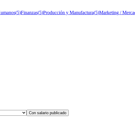
Humanos
(
5
)
Finanzas
(
5
)
Producción y Manufactura
(
5
)
Marketing / Merca
Con salario publicado