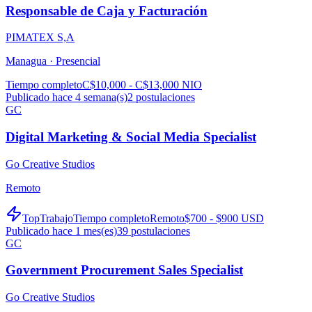
Responsable de Caja y Facturación
PIMATEX S,A
Managua ·
Presencial
Tiempo completo
C$10,000 - C$13,000 NIO
Publicado hace 4 semana(s)
2
postulaciones
GC
Digital Marketing & Social Media Specialist
Go Creative Studios
Remoto
TopTrabajo
Tiempo completo
Remoto
$700 - $900 USD
Publicado hace 1 mes(es)
39
postulaciones
GC
Government Procurement Sales Specialist
Go Creative Studios