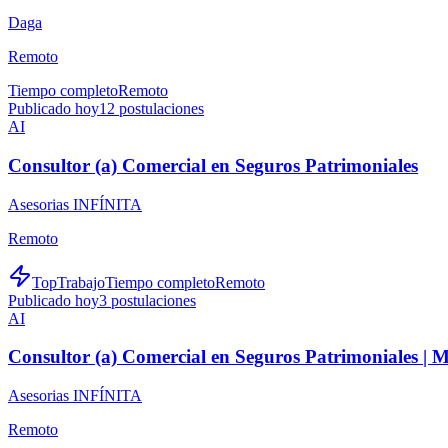
Daga
Remoto
Tiempo completo
Remoto
Publicado hoy
12
postulaciones
AI
Consultor (a) Comercial en Seguros Patrimoniales
Asesorias INFÍNITA
Remoto
TopTrabajo
Tiempo completo
Remoto
Publicado hoy
3
postulaciones
AI
Consultor (a) Comercial en Seguros Patrimoniales |
Asesorias INFÍNITA
Remoto