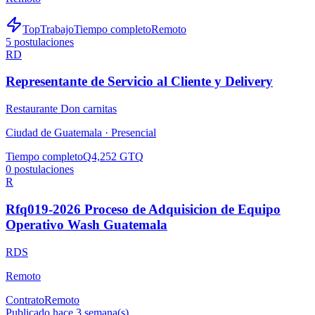
TopTrabajo
Tiempo completo
Remoto
5
postulaciones
RD
Representante de Servicio al Cliente y Delivery
Restaurante Don carnitas
Ciudad de Guatemala ·
Presencial
Tiempo completo
Q4,252 GTQ
0
postulaciones
R
Rfq019-2026 Proceso de Adquisicion de Equipo
Operativo Wash Guatemala
RDS
Remoto
Contrato
Remoto
Publicado hace 3 semana(s)