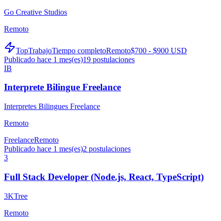
Go Creative Studios
Remoto
TopTrabajo
Tiempo completo
Remoto
$700 - $900 USD
Publicado hace 1 mes(es)
19
postulaciones
IB
Interprete Bilingue Freelance
Interpretes Bilingues Freelance
Remoto
Freelance
Remoto
Publicado hace 1 mes(es)
2
postulaciones
3
Full Stack Developer (Node.js, React, TypeScript)
3KTree
Remoto