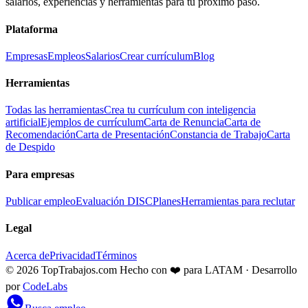
salarios, experiencias y herramientas para tu próximo paso.
Plataforma
Empresas
Empleos
Salarios
Crear currículum
Blog
Herramientas
Todas las herramientas
Crea tu currículum con inteligencia
artificial
Ejemplos de currículum
Carta de Renuncia
Carta de
Recomendación
Carta de Presentación
Constancia de Trabajo
Carta
de Despido
Para empresas
Publicar empleo
Evaluación DISC
Planes
Herramientas para reclutar
Legal
Acerca de
Privacidad
Términos
© 2026 TopTrabajos.com
Hecho con ❤️ para LATAM · Desarrollo
por
CodeLabs