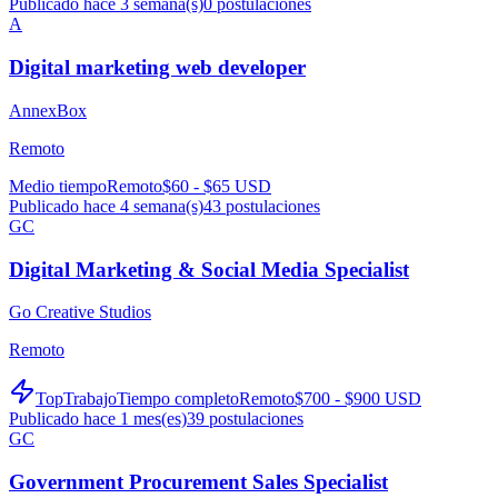
Publicado hace 3 semana(s)
0
postulaciones
A
Digital marketing web developer
AnnexBox
Remoto
Medio tiempo
Remoto
$60 - $65 USD
Publicado hace 4 semana(s)
43
postulaciones
GC
Digital Marketing & Social Media Specialist
Go Creative Studios
Remoto
TopTrabajo
Tiempo completo
Remoto
$700 - $900 USD
Publicado hace 1 mes(es)
39
postulaciones
GC
Government Procurement Sales Specialist