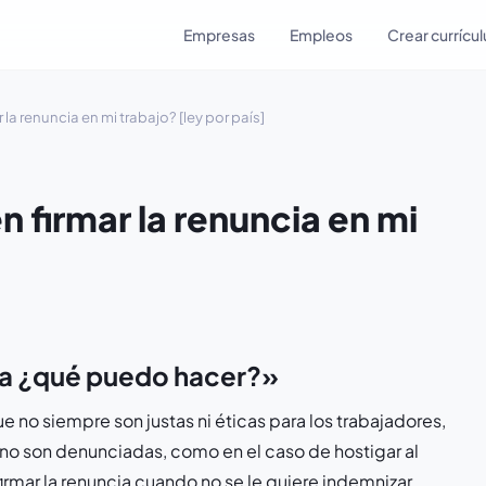
Empresas
Empleos
Crear currícu
la renuncia en mi trabajo? [ley por país]
 firmar la renuncia en mi
]
cia ¿qué puedo hacer?»
 no siempre son justas ni éticas para los trabajadores,
o son denunciadas, como en el caso de hostigar al
irmar la renuncia cuando no se le quiere indemnizar.