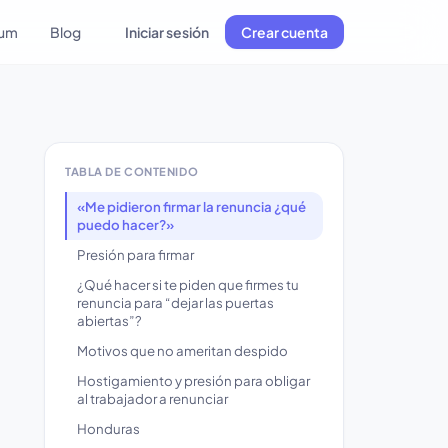
lum
Blog
Iniciar sesión
Crear cuenta
TABLA DE CONTENIDO
«Me pidieron firmar la renuncia ¿qué
puedo hacer?»
Presión para firmar
¿Qué hacer si te piden que firmes tu
renuncia para “dejar las puertas
abiertas”?
Motivos que no ameritan despido
Hostigamiento y presión para obligar
al trabajador a renunciar
Honduras