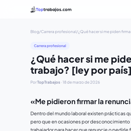
Blog
/
Carrera profesional
/
¿Qué hacer si me piden firmar 
Carrera profesional
¿Qué hacer si me piden
trabajo? [ley por país
Por
TopTrabajos
·
18 de marzo de 2026
«Me pidieron firmar la renun
Dentro del mundo laboral existen prácticas que
pero que en ocasiones por desconocimiento n
trabajador para hacer que renuncie o pedirle f