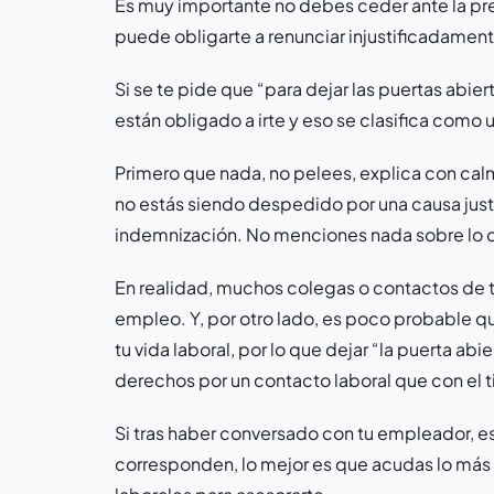
Es muy importante no debes ceder ante la pres
puede obligarte a renunciar injustificadamen
Si se te pide que “para dejar las puertas abier
están obligado a irte y eso se clasifica como 
Primero que nada, no pelees, explica con cal
no estás siendo despedido por una causa just
indemnización. No menciones nada sobre lo de
En realidad, muchos colegas o contactos de t
empleo. Y, por otro lado, es poco probable qu
tu vida laboral, por lo que dejar “la puerta ab
derechos por un contacto laboral que con el ti
Si tras haber conversado con tu empleador, es
corresponden, lo mejor es que acudas lo más