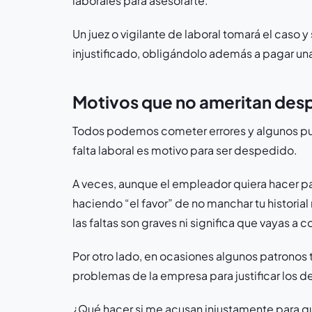
laborales para asesorarte.
Un juez o vigilante de laboral tomará el caso
injustificado, obligándolo además a pagar un
Motivos que no ameritan des
Todos podemos cometer errores y algunos pu
falta laboral es motivo para ser despedido.
A veces, aunque el empleador quiera hacer pa
haciendo “el favor” de no manchar tu historial
las faltas son graves ni significa que vayas 
Por otro lado, en ocasiones algunos patronos 
problemas de la empresa para justificar los d
¿Qué hacer si me acusan injustamente para q