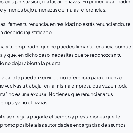
ión o persuasión, ni a las amenazas: En primer lugar, nadie
te y menos bajo amenazas de malas referencias.
tas” firmes tu renuncia, en realidad no estás renunciando, te
un despido injustificado.
ma a tu empleador que no puedes firmar tu renuncia porque
a y que, en dicho caso, necesitas que te reconozcan tu
 no dejar abierta la puerta.
rabajo te pueden servir como referencia para un nuevo
e vuelvas a trabajar en la misma empresa otra vez en toda
ierta” no es una excusa. No tienes que renunciar a tus
empo ya no utilizarás.
te se niega a pagarte el tiempo y prestaciones que te
 pronto posible a las autoridades encargadas de asuntos